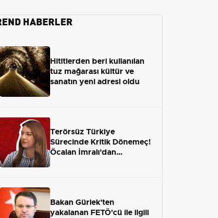
REND HABERLER
Hititlerden beri kullanılan
tuz mağarası kültür ve
sanatın yeni adresi oldu
Terörsüz Türkiye
Sürecinde Kritik Dönemeç!
Öcalan İmralı'dan
Çıkamayacak mı?
Bakan Gürlek'ten
yakalanan FETÖ'cü ile ilgili