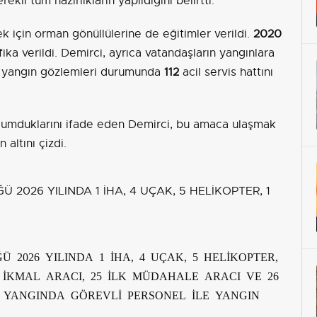
kli tüm hazırlıkların yapıldığını belirtti.
 için orman gönüllülerine de eğitimler verildi.
2020
fika verildi. Demirci, ayrıca vatandaşların yangınlara
ve yangın gözlemleri durumunda
112
acil servis hattını
i umduklarını ifade eden Demirci, bu amaca ulaşmak
altını çizdi.
026 YILINDA 1 İHA, 4 UÇAK, 5 HELİKOPTER,
U İKMAL ARACI, 25 İLK MÜDAHALE ARACI VE 26
23 YANGINDA GÖREVLİ PERSONEL İLE YANGIN