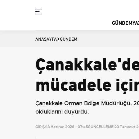
GÜNDEM
YA
ANASAYFA
GÜNDEM
Çanakkale'de
mücadele içi
Çanakkale Orman Bölge Müdürlüğü, 2026 
olduklarını duyurdu.
GİRİŞ:
18 Haziran 2026 - 07:45
GÜNCELLEME:
23 Temmuz 20