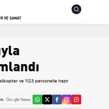
R VE SANAT
ıyla
amlandı
ikopter ve 1123 personelle hazır
 OL