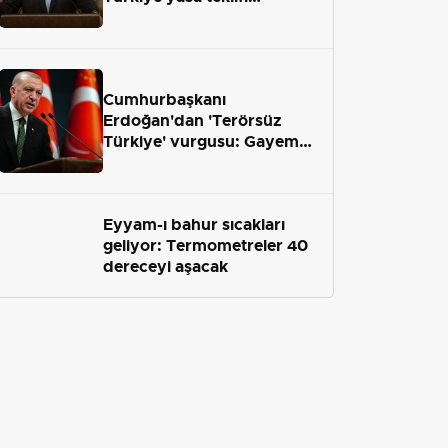
önümüzdeki hafta Meclis'e
geliyor
Cumhurbaşkanı
Erdoğan'dan 'Terörsüz
Türkiye' vurgusu: Gayemiz
terör engelini aradan çekip
almaktır
Eyyam-ı bahur sıcakları
geliyor: Termometreler 40
dereceyi aşacak