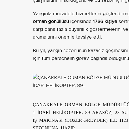
çalışmalarının sürdüğünü ve bu sezon için gere
Yangınla mücadele hizmetlerini güçlendirmek
orman gönüllüsü
içerisinde
1736 kişiye
serti
karşı daha fazla duyarlılık göstermelerini 
aramalarını önemle tavsiye etti.
Bu yıl, yangın sezonunun kazasız geçmesin
için tüm personelin görev başında olduğunun 
ÇANAKKALE ORMAN BÖLGE MÜDÜRLÜĞÜ 2
1 İDARİ HELİKOPTER, 89 ARAZÖZ, 23 S
İŞ MAKİNASI (DOZER-GREYDER) İLE 11
SEZONUNA HAZIR.