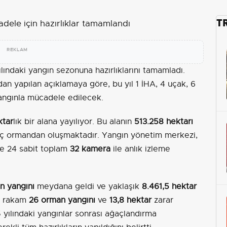
T
REKLAM
ndaki yangın sezonuna hazırlıklarını tamamladı.
dan yapılan açıklamaya göre, bu yıl 1 İHA, 4 uçak, 6
yangınla mücadele edilecek.
ktar
lık bir alana yayılıyor. Bu alanın
513.258 hektarı
 ormandan oluşmaktadır. Yangın yönetim merkezi,
e 24 sabit toplam
32 kamera
ile anlık izleme
n yangını
meydana geldi ve yaklaşık
8.461,5 hektar
bu rakam
26 orman yangını
ve
13,8 hektar
zarar
 yılındaki yangınlar sonrası ağaçlandırma