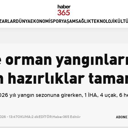
ZARLAR
DÜNYA
EKONOMI
SPOR
YAŞAM
SAĞLIK
TEKNOLOJI
KÜLTÜ
 orman yangınlar
n hazırlıklar tam
yılı yangın sezonuna girerken, 1 İHA, 4 uçak, 6 hel
ABONE
26 - 13:47
OKUMA:
2 dk
EDİTÖR:
Haber365 Editör