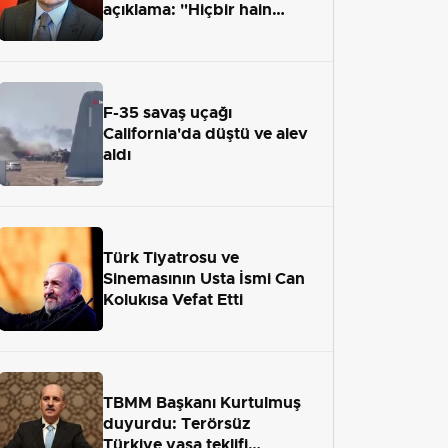
açıklama: "Hiçbir hain
adaletten kaçamayacak"
F-35 savaş uçağı
California'da düştü ve alev
aldı
Türk Tiyatrosu ve
Sinemasının Usta İsmi Can
Kolukısa Vefat Etti
TBMM Başkanı Kurtulmuş
duyurdu: Terörsüz
Türkiye yasa teklifi