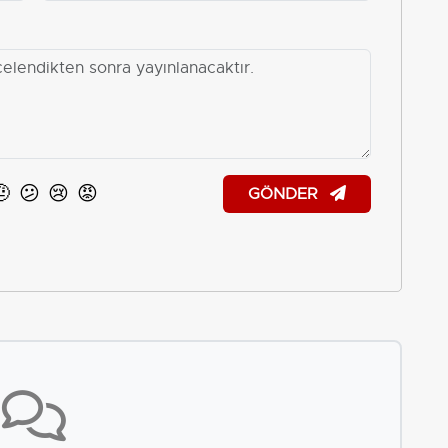
🤨
😕
😢
😡
GÖNDER