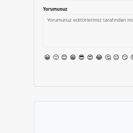
Yorumunuz
😀
🙂
😊
😁
😎
😍
😂
🤔
😐
😏