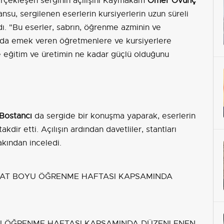
erçekleşen serginin açılışını Kaymakam
Ömer Övünç
su, sergilenen eserlerin kursiyerlerin uzun süreli
ı. "Bu eserler, sabrın, öğrenme azminin ve
ımızda emek veren öğretmenlere ve kursiyerlere
e eğitim ve üretimin ne kadar güçlü olduğunu
Bostancı
da sergide bir konuşma yaparak, eserlerin
akdir etti. Açılışın ardından davetliler, stantları
akından inceledi.
YU ÖĞRENME HAFTASI KAPSAMINDA DÜZENLENEN