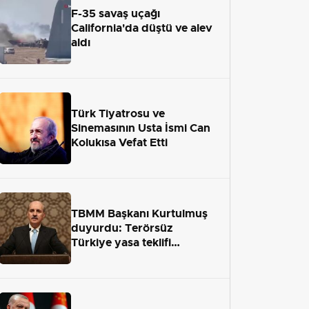
F-35 savaş uçağı
California'da düştü ve alev
aldı
Türk Tiyatrosu ve
Sinemasının Usta İsmi Can
Kolukısa Vefat Etti
TBMM Başkanı Kurtulmuş
duyurdu: Terörsüz
Türkiye yasa teklifi
önümüzdeki hafta Meclis'e
geliyor