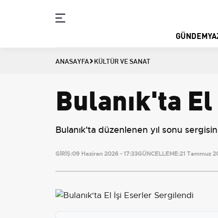
GÜNDEM
YA
ANASAYFA
KÜLTÜR VE SANAT
Bulanık'ta El
Bulanık'ta düzenlenen yıl sonu sergisin
GİRİŞ:
09 Haziran 2026 - 17:33
GÜNCELLEME:
21 Temmuz 20