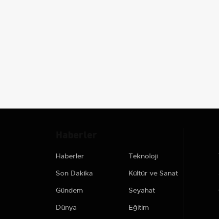
Haberler
Haberler
Teknoloji
Son Dakika
Kültür ve Sanat
Gündem
Seyahat
Dünya
Eğitim