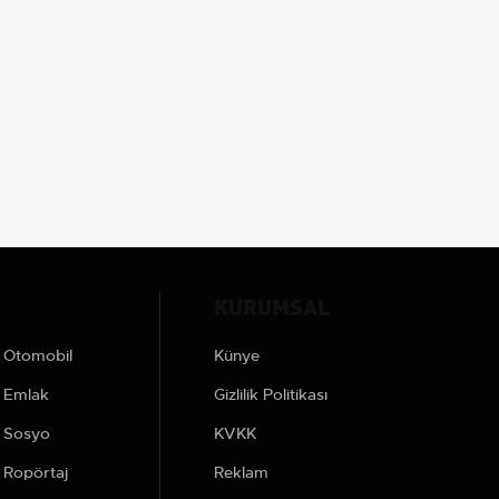
KURUMSAL
Otomobil
Künye
Emlak
Gizlilik Politikası
Sosyo
KVKK
Ropörtaj
Reklam