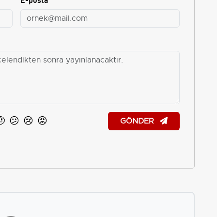
🤨
😕
😢
😡
GÖNDER