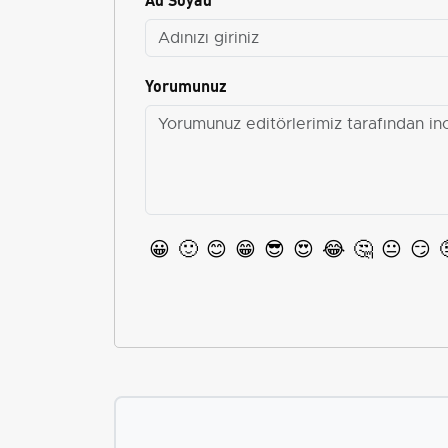
Yorumunuz
😀
🙂
😊
😁
😎
😍
😂
🤔
😐
😏