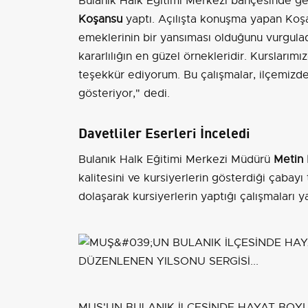
Bulanık Halk Eğitimi Merkezi bahçesinde g
Koşansu
yaptı. Açılışta konuşma yapan Koşan
emeklerinin bir yansıması olduğunu vurgulad
kararlılığın en güzel örnekleridir. Kurslar
teşekkür ediyorum. Bu çalışmalar, ilçemizd
gösteriyor," dedi.
Davetliler Eserleri İnceledi
Bulanık Halk Eğitimi Merkezi Müdürü
Metin 
kalitesini ve kursiyerlerin gösterdiği çabayı t
dolaşarak kursiyerlerin yaptığı çalışmaları y
MUŞ'UN BULANIK İLÇESİNDE HAYAT BO