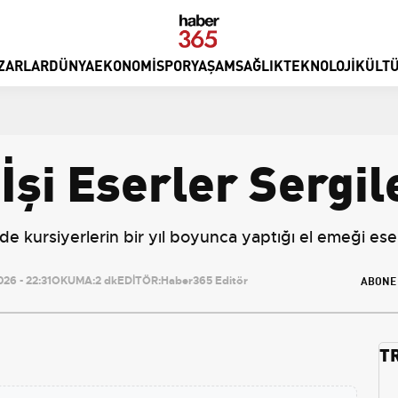
ZARLAR
DÜNYA
EKONOMI
SPOR
YAŞAM
SAĞLIK
TEKNOLOJI
KÜLTÜ
 İşi Eserler Sergil
de kursiyerlerin bir yıl boyunca yaptığı el emeği ese
ABONE
26 - 22:31
OKUMA:
2 dk
EDİTÖR:
Haber365 Editör
T