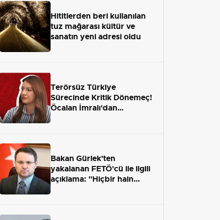
Hititlerden beri kullanılan
tuz mağarası kültür ve
sanatın yeni adresi oldu
Terörsüz Türkiye
Sürecinde Kritik Dönemeç!
Öcalan İmralı'dan
Çıkamayacak mı?
Bakan Gürlek'ten
yakalanan FETÖ'cü ile ilgili
açıklama: "Hiçbir hain
adaletten kaçamayacak"