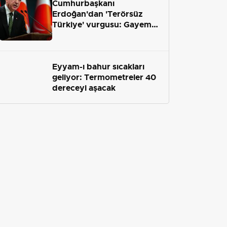
Cumhurbaşkanı
Erdoğan'dan 'Terörsüz
Türkiye' vurgusu: Gayemiz
terör engelini aradan çekip
almaktır
Eyyam-ı bahur sıcakları
geliyor: Termometreler 40
dereceyi aşacak