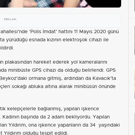
REKLAM
Mahallesi’nde ‘Polis İmdat’ hattını 11 Mayıs 2020 günü
ta yürüdüğü esnada kızının elektroşok cihazı ile
ldirdi.
n plakasından hareket ederek yol kameralarını
nda minibüste GPS cihazı da olduğu belirlendi. GPS
e Beykoz’daki ormana gitmiş, ardından da Kavacık’ta
çleri sokağı abluka altına alarak minibüsün önünde
astik kelepçelerle bağlanmış, yapılan işkence
tı. Kadının başında da 2 adam bekliyordu. Yapılan
lan Yıldırım, ona işkence yapanların da 34 yaşındaki
t Yıldırım olduğu tespit edildi.