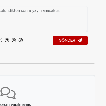
🤨
😕
😢
😡
GÖNDER
orum yapılmamış