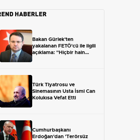
REND HABERLER
Bakan Gürlek'ten
yakalanan FETÖ'cü ile ilgili
açıklama: "Hiçbir hain
adaletten kaçamayacak"
Türk Tiyatrosu ve
Sinemasının Usta İsmi Can
Kolukısa Vefat Etti
Cumhurbaşkanı
Erdoğan'dan 'Terörsüz