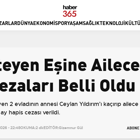
ZARLAR
DÜNYA
EKONOMI
SPOR
YAŞAM
SAĞLIK
TEKNOLOJI
KÜLTÜ
eyen Eşine Ailece
ezaları Belli Oldu
n 2 evladının annesi Ceylan Yıldırım’ı kaçırıp ailece 
ay hapis cezası verildi.
ABONE
26 - 22:48
OKUMA:
2 dk
EDİTÖR:
Gizemnur Gül