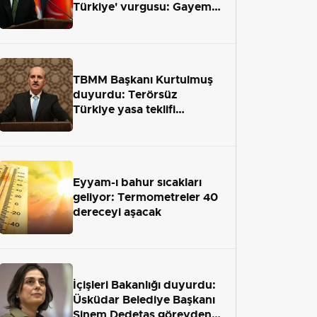
Türkiye' vurgusu: Gayemiz
terör engelini aradan çekip
almaktır
TBMM Başkanı Kurtulmuş
duyurdu: Terörsüz
Türkiye yasa teklifi
önümüzdeki hafta Meclis'e
geliyor
Eyyam-ı bahur sıcakları
geliyor: Termometreler 40
dereceyi aşacak
İçişleri Bakanlığı duyurdu:
Üsküdar Belediye Başkanı
Sinem Dedetaş görevden