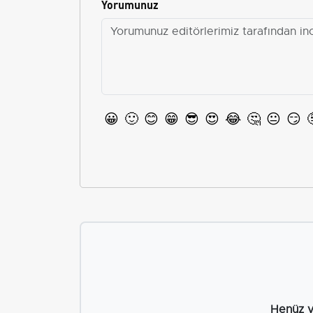
Yorumunuz
😀
🙂
😊
😁
😎
😍
😂
🤔
😐
😏
Henüz y