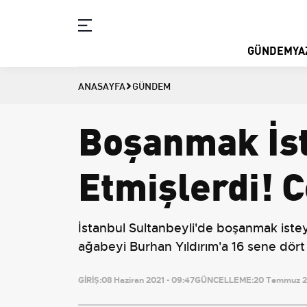
GÜNDEM
YA
ANASAYFA
GÜNDEM
Boşanmak İst
Etmişlerdi! C
İstanbul Sultanbeyli'de boşanmak isteye
ağabeyi Burhan Yıldırım'a 16 sene dört 
GİRİŞ:
08 Haziran 2021 - 09:47
GÜNCELLEME:
20 Temmuz 20