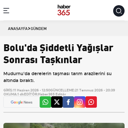
ANASAYFA
GÜNDEM
Bolu'da Şiddetli Yağışlar
Sonrası Taşkınlar
Mudurnu'da derelerin taşması tarım arazilerini su
altında bıraktı.
GİRİŞ:
11 Haziran 2026 - 12:50
GÜNCELLEME:
21 Temmuz 2026 - 20:39
OKUMA:
1 dk
EDİTÖR:
Haber365 Editör