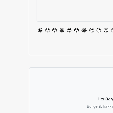
😀
🙂
😊
😁
😎
😍
😂
🤔
😐
😏
Henüz y
Bu içerik hakkı