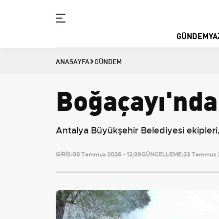
GÜNDEM
YA
ANASAYFA
GÜNDEM
Boğaçayı'nda
Antalya Büyükşehir Belediyesi ekipleri
GİRİŞ:
08 Temmuz 2026 - 12:39
GÜNCELLEME:
23 Temmuz 2