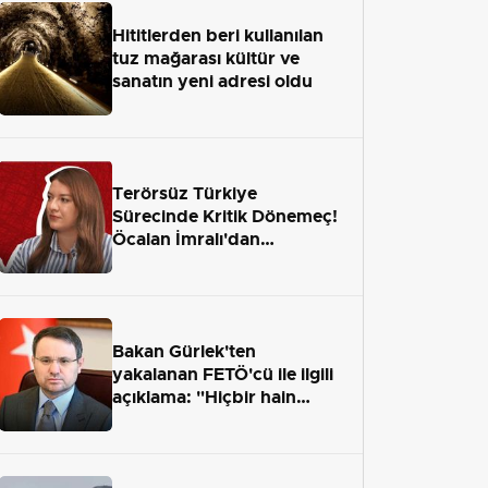
Hititlerden beri kullanılan
tuz mağarası kültür ve
sanatın yeni adresi oldu
Terörsüz Türkiye
Sürecinde Kritik Dönemeç!
Öcalan İmralı'dan
Çıkamayacak mı?
Bakan Gürlek'ten
yakalanan FETÖ'cü ile ilgili
açıklama: "Hiçbir hain
adaletten kaçamayacak"