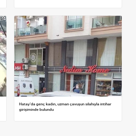
Hatay'da genç kadın, uzman çavuşun silahıyla intihar
girişiminde bulundu