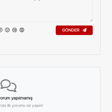
🤨
😕
😢
😡
GÖNDER
orum yapılmamış
nda ilk yorumu siz yapın!