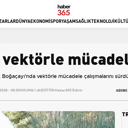
ZARLAR
DÜNYA
EKONOMI
SPOR
YAŞAM
SAĞLIK
TEKNOLOJI
KÜLTÜ
 vektörle mücadel
, Boğaçayı'nda vektörle mücadele çalışmalarını sürd
ABONE
026 - 06:50
OKUMA:
1 dk
EDİTÖR:
Haber365 Editör
T