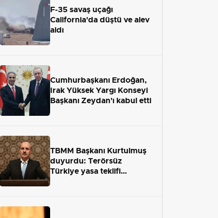
F-35 savaş uçağı
California'da düştü ve alev
aldı
Cumhurbaşkanı Erdoğan,
Irak Yüksek Yargı Konseyi
Başkanı Zeydan'ı kabul etti
TBMM Başkanı Kurtulmuş
duyurdu: Terörsüz
Türkiye yasa teklifi
önümüzdeki hafta Meclis'e
geliyor