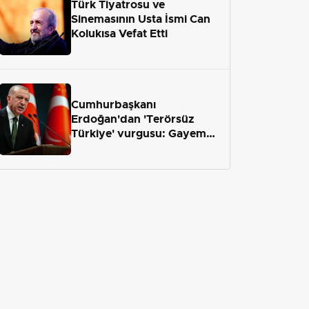
Türk Tiyatrosu ve
Sinemasının Usta İsmi Can
Kolukısa Vefat Etti
Cumhurbaşkanı
Erdoğan'dan 'Terörsüz
Türkiye' vurgusu: Gayemiz
terör engelini aradan çekip
almaktır