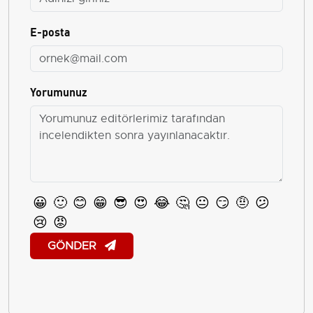
E-posta
Yorumunuz
😀
🙂
😊
😁
😎
😍
😂
🤔
😐
😏
🤨
😕
😢
😡
GÖNDER