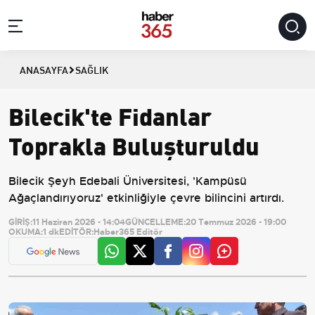
ANASAYFA
SAĞLIK
Bilecik'te Fidanlar
Toprakla Buluşturuldu
Bilecik Şeyh Edebali Üniversitesi, 'Kampüsü
Ağaçlandırıyoruz' etkinliğiyle çevre bilincini artırdı.
GİRİŞ:
11 Haziran 2026 - 14:04
GÜNCELLEME:
20 Temmuz 2026 - 19:00
OKUMA:
1 dk
EDİTÖR:
Haber365 Editör