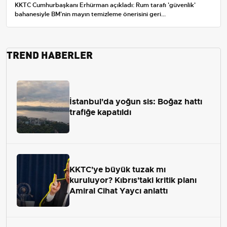
KKTC Cumhurbaşkanı Erhürman açıkladı: Rum tarafı 'güvenlik'
bahanesiyle BM'nin mayın temizleme önerisini geri...
TREND HABERLER
İstanbul'da yoğun sis: Boğaz hattı
trafiğe kapatıldı
KKTC'ye büyük tuzak mı
kuruluyor? Kıbrıs'taki kritik planı
Amiral Cihat Yaycı anlattı