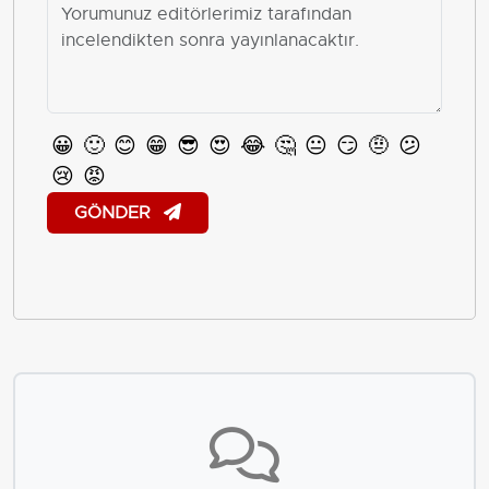
😀
🙂
😊
😁
😎
😍
😂
🤔
😐
😏
🤨
😕
😢
😡
GÖNDER