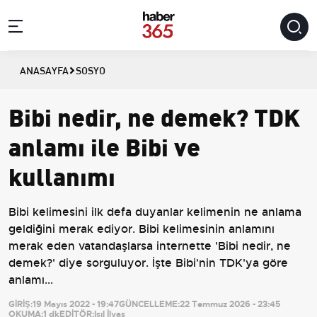
ANASAYFA
SOSYO
Bibi nedir, ne demek? TDK
anlamı ile Bibi ve
kullanımı
Bibi kelimesini ilk defa duyanlar kelimenin ne anlama
geldiğini merak ediyor. Bibi kelimesinin anlamını
merak eden vatandaşlarsa internette 'Bibi nedir, ne
demek?' diye sorguluyor. İşte Bibi'nin TDK'ya göre
anlamı...
GİRİŞ:
19 Mayıs 2022 - 19:47
GÜNCELLEME:
22 Temmuz 2026 - 23:45
OKUMA:
1 dk
EDİTÖR:
Işıl İlyas