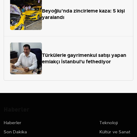
Beyoğlu’nda zincirleme kaza: 5 kişi
yaralandı
Türkülerle gayrimenkul satışı yapan
emlakçı İstanbul'u fethediyor
Haberler
Haberler
Teknoloji
Son Dakika
Kültür ve Sanat