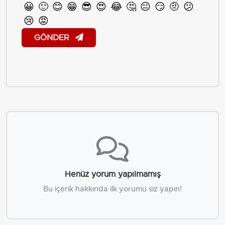
😀
🙂
😊
😁
😎
😍
😂
🤔
😐
😏
🤨
😕
😢
😡
GÖNDER
Henüz yorum yapılmamış
Bu içerik hakkında ilk yorumu siz yapın!