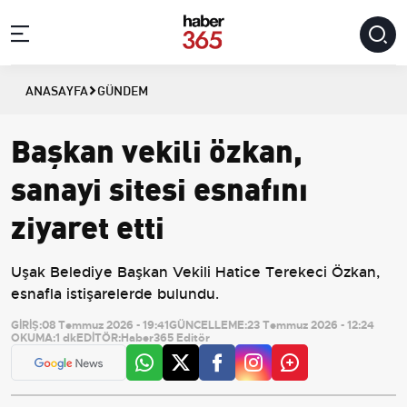
ANASAYFA
GÜNDEM
Başkan vekili özkan,
sanayi sitesi esnafını
ziyaret etti
Uşak Belediye Başkan Vekili Hatice Terekeci Özkan,
esnafla istişarelerde bulundu.
GİRİŞ:
08 Temmuz 2026 - 19:41
GÜNCELLEME:
23 Temmuz 2026 - 12:24
OKUMA:
1 dk
EDİTÖR:
Haber365 Editör