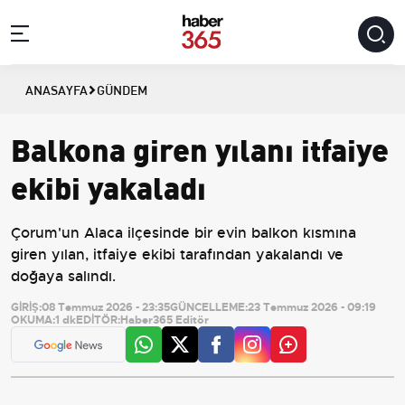
ANASAYFA
GÜNDEM
Balkona giren yılanı itfaiye
ekibi yakaladı
Çorum'un Alaca ilçesinde bir evin balkon kısmına
giren yılan, itfaiye ekibi tarafından yakalandı ve
doğaya salındı.
GİRİŞ:
08 Temmuz 2026 - 23:35
GÜNCELLEME:
23 Temmuz 2026 - 09:19
OKUMA:
1 dk
EDİTÖR:
Haber365 Editör