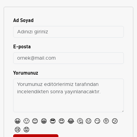
Ad Soyad
E-posta
Yorumunuz
😀
🙂
😊
😁
😎
😍
😂
🤔
😐
😏
🤨
😕
😢
😡