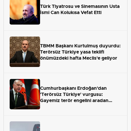
Türk Tiyatrosu ve Sinemasının Usta
İsmi Can Kolukısa Vefat Etti
TBMM Başkanı Kurtulmuş duyurdu:
Terörsüz Türkiye yasa teklifi
önümüzdeki hafta Meclis'e geliyor
Cumhurbaşkanı Erdoğan'dan
'Terörsüz Türkiye' vurgusu:
Gayemiz terör engelini aradan
çekip almaktır