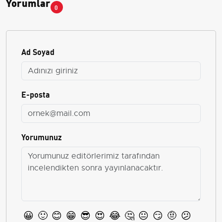
Yorumlar
0
Ad Soyad
E-posta
Yorumunuz
😀
🙂
😊
😁
😎
😍
😂
🤔
😐
😏
🤨
😕