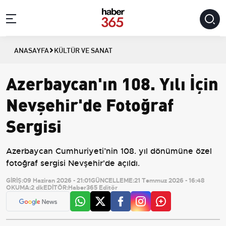
ANASAYFA
KÜLTÜR VE SANAT
Azerbaycan'ın 108. Yılı İçin
Nevşehir'de Fotoğraf
Sergisi
Azerbaycan Cumhuriyeti’nin 108. yıl dönümüne özel
fotoğraf sergisi Nevşehir'de açıldı.
GİRİŞ:
09 Haziran 2026 - 21:01
GÜNCELLEME:
21 Temmuz 2026 - 16:48
OKUMA:
2 dk
EDİTÖR:
Haber365 Editör