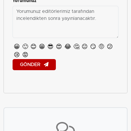
😀
🙂
😊
😁
😎
😍
😂
🤔
😐
😏
🤨
😕
😢
😡
GÖNDER