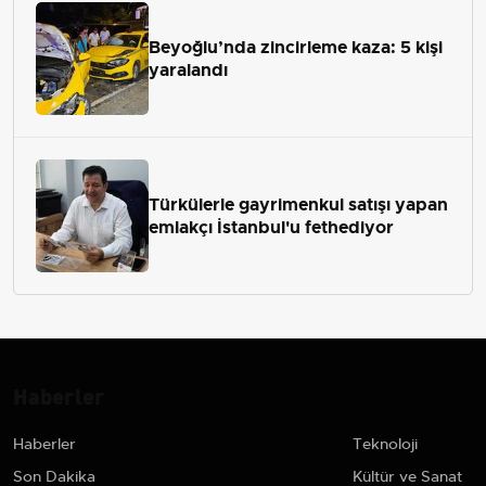
Beyoğlu’nda zincirleme kaza: 5 kişi
yaralandı
Türkülerle gayrimenkul satışı yapan
emlakçı İstanbul'u fethediyor
Haberler
Haberler
Teknoloji
Son Dakika
Kültür ve Sanat