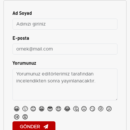
Ad Soyad
E-posta
Yorumunuz
😀
🙂
😊
😁
😎
😍
😂
🤔
😐
😏
🤨
😕
😢
😡
GÖNDER