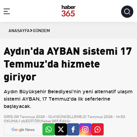
ANASAYFA
GÜNDEM
Aydın'da AYBAN sistemi 17
Temmuz'da hizmete
giriyor
Aydın Büyükşehir Belediyesi'nin yeni alternatif ulaşım
sistemi AYBAN, 17 Temmuz'da ilk seferlerine
başlayacak.
GİRİŞ:
08 Temmuz 2026 - 12:41
GÜNCELLEME:
21 Temmuz 2026 - 14:53
OKUMA:
1 dk
EDİTÖR:
Haber365 Editör