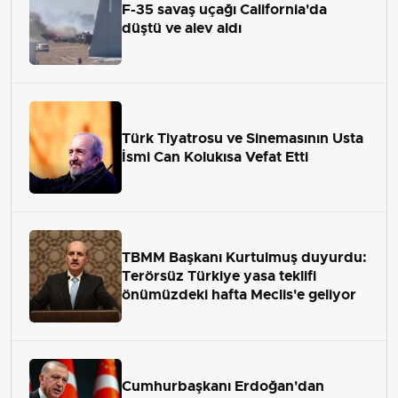
F-35 savaş uçağı California'da
düştü ve alev aldı
Türk Tiyatrosu ve Sinemasının Usta
İsmi Can Kolukısa Vefat Etti
TBMM Başkanı Kurtulmuş duyurdu:
Terörsüz Türkiye yasa teklifi
önümüzdeki hafta Meclis'e geliyor
Cumhurbaşkanı Erdoğan'dan