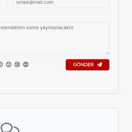
🤨
😕
😢
😡
GÖNDER