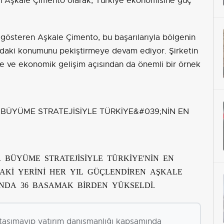
 Aşkale Çimento olarak, Türkiye ekonomisine güç
 gösteren Aşkale Çimento, bu başarılarıyla bölgenin
ındaki konumunu pekiştirmeye devam ediyor. Şirketin
e ve ekonomik gelişim açısından da önemli bir örnek
 BÜYÜME STRATEJİSİYLE TÜRKİYE'NİN EN
AKİ YERİNİ HER YIL GÜÇLENDİREN AŞKALE
INDA 36 BASAMAK BİRDEN YÜKSELDİ.
i taşımayıp yatırım danışmanlığı kapsamında