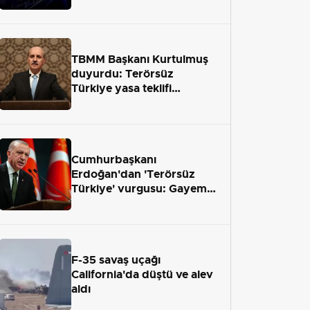
TBMM Başkanı Kurtulmuş
duyurdu: Terörsüz
Türkiye yasa teklifi
önümüzdeki hafta Meclis'e
geliyor
Cumhurbaşkanı
Erdoğan'dan 'Terörsüz
Türkiye' vurgusu: Gayemiz
terör engelini aradan çekip
almaktır
F-35 savaş uçağı
California'da düştü ve alev
aldı