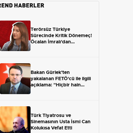
REND HABERLER
Terörsüz Türkiye
Sürecinde Kritik Dönemeç!
Öcalan İmralı'dan
Çıkamayacak mı?
Bakan Gürlek'ten
yakalanan FETÖ'cü ile ilgili
açıklama: "Hiçbir hain
adaletten kaçamayacak"
Türk Tiyatrosu ve
Sinemasının Usta İsmi Can
Kolukısa Vefat Etti