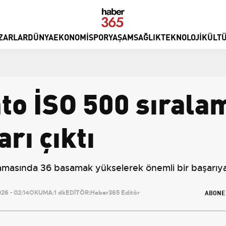
ZARLAR
DÜNYA
EKONOMI
SPOR
YAŞAM
SAĞLIK
TEKNOLOJI
KÜLTÜ
to İSO 500 sırala
rı çıktı
amasında 36 basamak yükselerek önemli bir başarıya 
ABONE
26 - 02:14
OKUMA:
1 dk
EDİTÖR:
Haber365 Editör