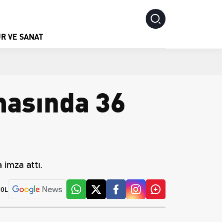
R VE SANAT
masında 36
imza attı.
 OL