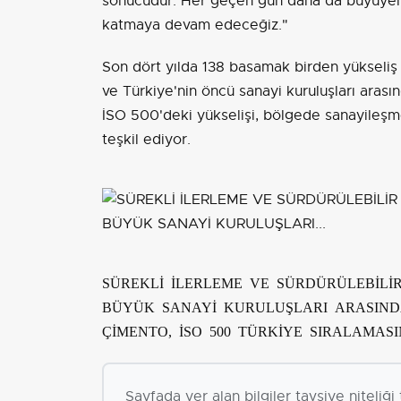
sonucudur. Her geçen gün daha da büyüyen
katmaya devam edeceğiz."
Son dört yılda 138 basamak birden yükseliş
ve Türkiye'nin öncü sanayi kuruluşları aras
İSO 500'deki yükselişi, bölgede sanayileşm
teşkil ediyor.
SÜREKLİ İLERLEME VE SÜRDÜRÜLEBİLİR
BÜYÜK SANAYİ KURULUŞLARI ARASIND
ÇİMENTO, İSO 500 TÜRKİYE SIRALAMAS
Sayfada yer alan bilgiler tavsiye niteliğ