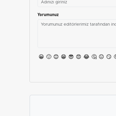
Yorumunuz
😀
🙂
😊
😁
😎
😍
😂
🤔
😐
😏