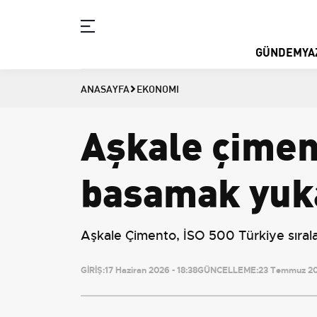
GÜNDEM
YA
ANASAYFA
EKONOMI
Aşkale çimen
basamak yuka
Aşkale Çimento, İSO 500 Türkiye sıral
GİRİŞ:
17 Haziran 2026 - 18:38
GÜNCELLEME:
23 Temmuz 20