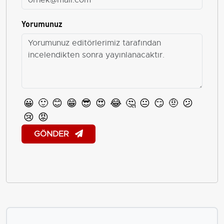
Yorumunuz
😀
🙂
😊
😁
😎
😍
😂
🤔
😐
😏
🤨
😕
😢
😡
GÖNDER