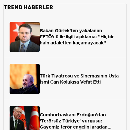
TREND HABERLER
Bakan Gürlek'ten yakalanan
FETÖ'cü ile ilgili açıklama: "Hiçbir
hain adaletten kaçamayacak"
Türk Tiyatrosu ve Sinemasının Usta
İsmi Can Kolukısa Vefat Etti
Cumhurbaşkanı Erdoğan'dan
'Terörsüz Türkiye' vurgusu:
Gayemiz terör engelini aradan