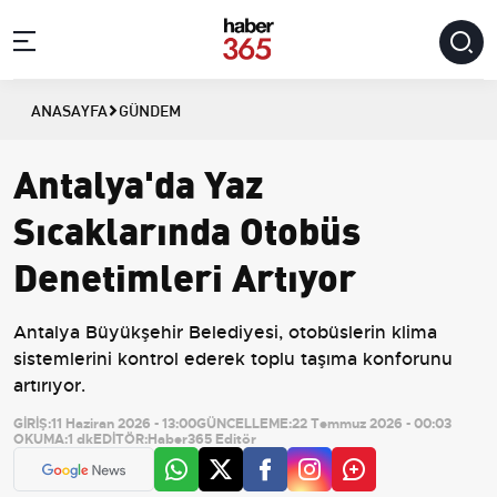
ANASAYFA
GÜNDEM
Antalya'da Yaz
Sıcaklarında Otobüs
Denetimleri Artıyor
Antalya Büyükşehir Belediyesi, otobüslerin klima
sistemlerini kontrol ederek toplu taşıma konforunu
artırıyor.
GİRİŞ:
11 Haziran 2026 - 13:00
GÜNCELLEME:
22 Temmuz 2026 - 00:03
OKUMA:
1 dk
EDİTÖR:
Haber365 Editör