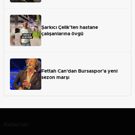
Şarkıcı Çelik’ten hastane
çalışanlarına övgü
Fettah Can'dan Bursaspor'a yeni
sezon marşı
Haberler