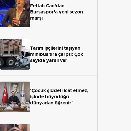
Fettah Can'dan
Bursaspor'a yeni sezon
marşı
Tarım işçilerini taşıyan
minibüs tıra çarptı: Çok
sayıda yaralı var
‘Çocuk şiddeti icat etmez,
içinde büyüdüğü
dünyadan öğrenir’