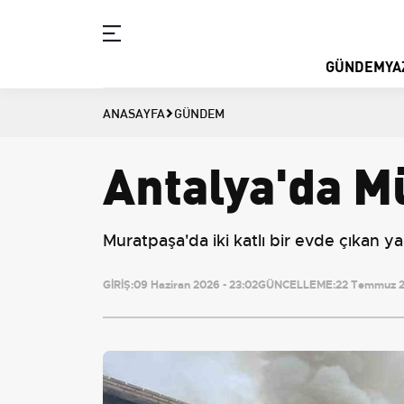
GÜNDEM
YA
ANASAYFA
GÜNDEM
Antalya'da M
Muratpaşa'da iki katlı bir evde çıkan ya
GİRİŞ:
09 Haziran 2026 - 23:02
GÜNCELLEME:
22 Temmuz 2