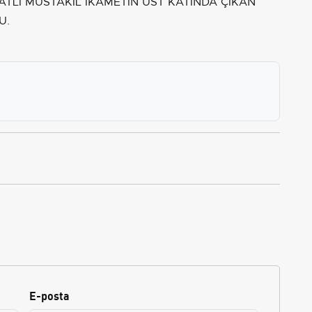
ATLI MÜSTAKİL İKAMETİN ÜST KATINDA ÇIKAN
U.
E-posta