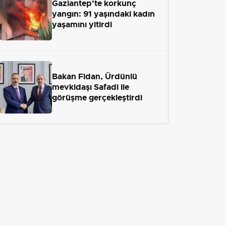
Gaziantep’te korkunç
yangın: 91 yaşındaki kadın
yaşamını yitirdi
Bakan Fidan, Ürdünlü
mevkidaşı Safadi ile
görüşme gerçekleştirdi