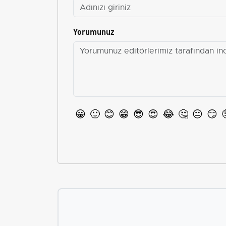
Yorumunuz
😀
🙂
😊
😁
😎
😍
😂
🤔
😐
😏