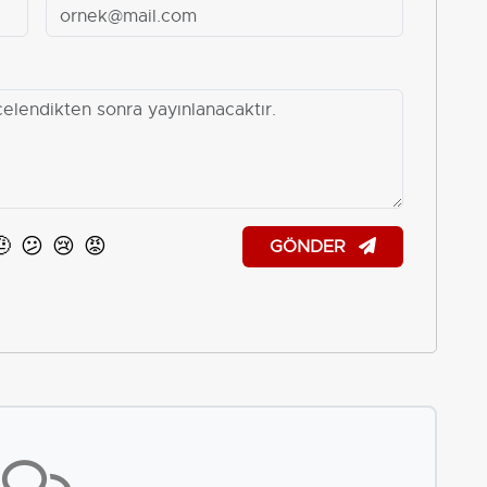
🤨
😕
😢
😡
GÖNDER