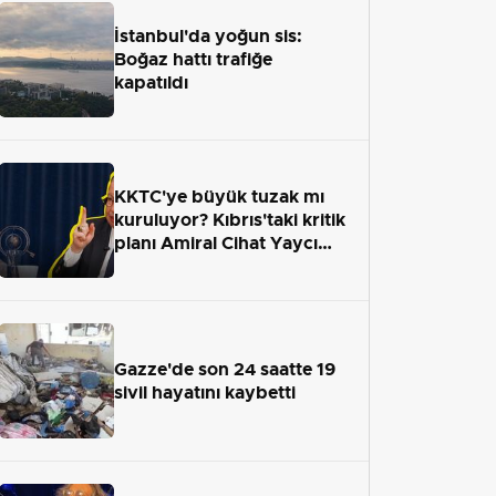
İstanbul'da yoğun sis:
Boğaz hattı trafiğe
kapatıldı
KKTC'ye büyük tuzak mı
kuruluyor? Kıbrıs'taki kritik
planı Amiral Cihat Yaycı
anlattı
Gazze'de son 24 saatte 19
sivil hayatını kaybetti