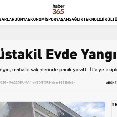
ZARLAR
DÜNYA
EKONOMI
SPOR
YAŞAM
SAĞLIK
TEKNOLOJI
KÜLTÜ
üstakil Evde Yang
ngın, mahalle sakinlerinde panik yarattı. İtfaiye ekipl
ABONE
026 - 04:22
OKUMA:
1 dk
EDİTÖR:
Haber365 Editör
T