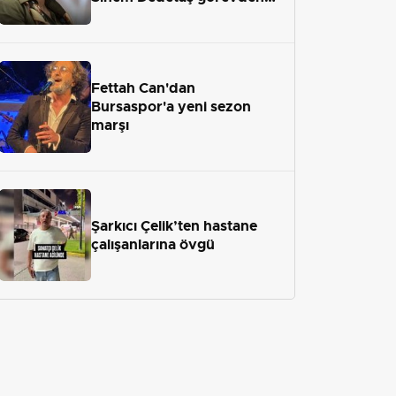
uzaklaştırıldı
Fettah Can'dan
Bursaspor'a yeni sezon
marşı
Şarkıcı Çelik’ten hastane
çalışanlarına övgü