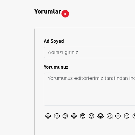
Yorumlar
0
Ad Soyad
Yorumunuz
😀
🙂
😊
😁
😎
😍
😂
🤔
😐
😏