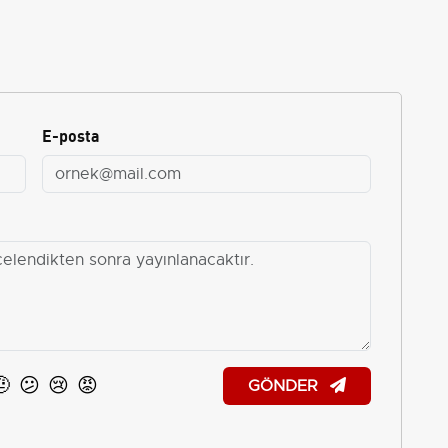
E-posta
🤨
😕
😢
😡
GÖNDER