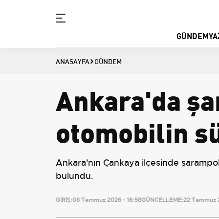
GÜNDEM
YA
ANASAYFA
GÜNDEM
Ankara'da şa
otomobilin s
Ankara'nın Çankaya ilçesinde şarampole
bulundu.
GİRİŞ:
08 Temmuz 2026 - 16:58
GÜNCELLEME:
22 Temmuz 2