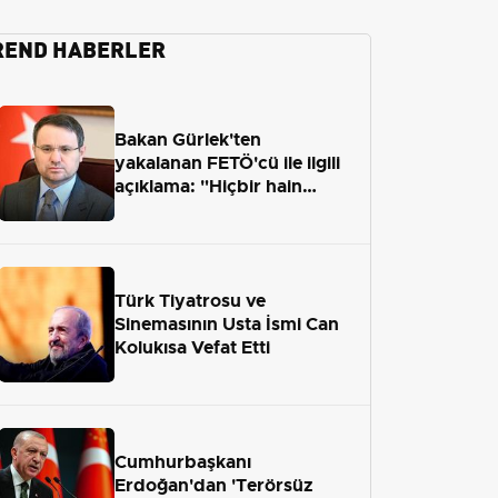
REND HABERLER
Bakan Gürlek'ten
yakalanan FETÖ'cü ile ilgili
açıklama: "Hiçbir hain
adaletten kaçamayacak"
Türk Tiyatrosu ve
Sinemasının Usta İsmi Can
Kolukısa Vefat Etti
Cumhurbaşkanı
Erdoğan'dan 'Terörsüz