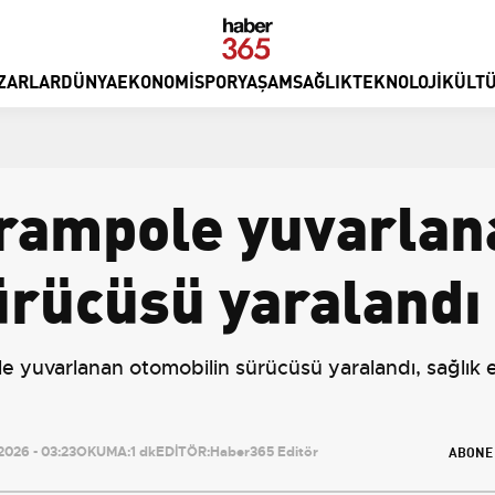
ZARLAR
DÜNYA
EKONOMI
SPOR
YAŞAM
SAĞLIK
TEKNOLOJI
KÜLTÜ
rampole yuvarlan
ürücüsü yaralandı
 yuvarlanan otomobilin sürücüsü yaralandı, sağlık e
ABONE
026 - 03:23
OKUMA:
1 dk
EDİTÖR:
Haber365 Editör