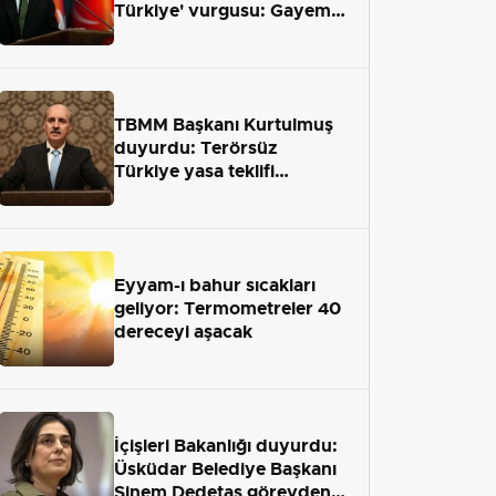
Türkiye' vurgusu: Gayemiz
terör engelini aradan çekip
almaktır
TBMM Başkanı Kurtulmuş
duyurdu: Terörsüz
Türkiye yasa teklifi
önümüzdeki hafta Meclis'e
geliyor
Eyyam-ı bahur sıcakları
geliyor: Termometreler 40
dereceyi aşacak
İçişleri Bakanlığı duyurdu:
Üsküdar Belediye Başkanı
Sinem Dedetaş görevden