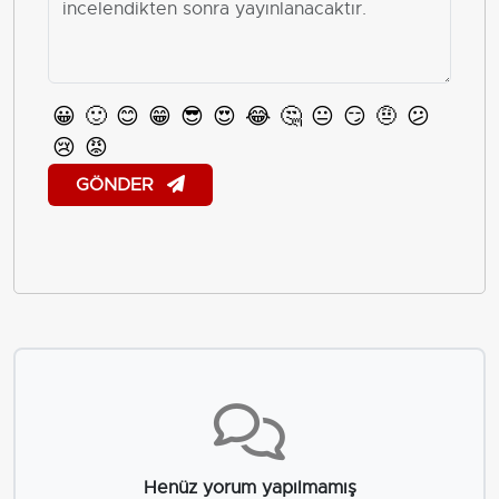
😀
🙂
😊
😁
😎
😍
😂
🤔
😐
😏
🤨
😕
😢
😡
GÖNDER
Henüz yorum yapılmamış