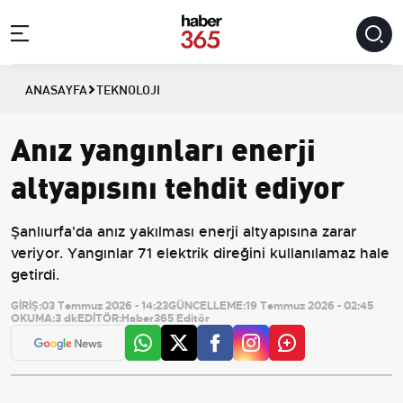
ANASAYFA
TEKNOLOJI
Anız yangınları enerji
altyapısını tehdit ediyor
Şanlıurfa'da anız yakılması enerji altyapısına zarar
veriyor. Yangınlar 71 elektrik direğini kullanılamaz hale
getirdi.
GİRİŞ:
03 Temmuz 2026 - 14:23
GÜNCELLEME:
19 Temmuz 2026 - 02:45
OKUMA:
3 dk
EDİTÖR:
Haber365 Editör