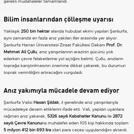
gerekli müdahaleler tamamlandı.
Bilim insanlarından çölleşme uyarısı
Yaklaşık
250 bin hektar
alanda hububat ekimi yapılan Şanlıurfa,
aynı zamanda en fazla anız yakılan iller arasında yer alıyor.
Şanlıurfa Harran Üniversitesi Ziraat Fakültesi Dekanı
Prof. Dr.
Mehmet Ali Çullu
, anız yangınlarının arazinin gücünü yok
ederken çevre felaketlerine yol açtığını belirtti. Çullu, anızların
toprağa karıştırılmasının önemine dikkat çekerek, bu durumun
toprak verimliliğini artıracağını vurguladı.
Anız yakımıyla mücadele devam ediyor
Şanlıurfa Valisi
Hasan Şıldak
, il genelinde anız yangınlarıyla
mücadeleye devam ettiklerini ifade etti. Vali, yapılan uyarılara
rağmen anız yakarak,
5326 sayılı Kabahatler Kanunu
ile
2872
sayılı Çevre Kanunu
na muhalefet eden 105 kişi hakkında toplam
5 milyon 412 bin 693 lira
idari para cezası uygulandığını aktardı.