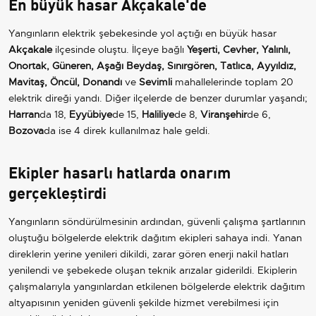
En büyük hasar Akçakale'de
Yangınların elektrik şebekesinde yol açtığı en büyük hasar
Akçakale
ilçesinde oluştu. İlçeye bağlı
Yeşerti, Cevher, Yalınlı,
Onortak, Güneren, Aşağı Beydaş, Sınırgören, Tatlıca, Ayyıldız,
Mavitaş, Öncül, Donandı
ve
Sevimli
mahallelerinde toplam 20
elektrik direği yandı. Diğer ilçelerde de benzer durumlar yaşandı;
Harran
da 18,
Eyyübiye
de 15,
Haliliye
de 8,
Viranşehir
de 6,
Bozova
da ise 4 direk kullanılmaz hale geldi.
Ekipler hasarlı hatlarda onarım
gerçekleştirdi
Yangınların söndürülmesinin ardından, güvenli çalışma şartlarının
oluştuğu bölgelerde elektrik dağıtım ekipleri sahaya indi. Yanan
direklerin yerine yenileri dikildi, zarar gören enerji nakil hatları
yenilendi ve şebekede oluşan teknik arızalar giderildi. Ekiplerin
çalışmalarıyla yangınlardan etkilenen bölgelerde elektrik dağıtım
altyapısının yeniden güvenli şekilde hizmet verebilmesi için