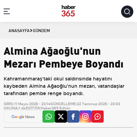
ANASAYFA
GÜNDEM
Almina Ağaoğlu'nun
Mezarı Pembeye Boyandı
Kahramanmaraş'taki okul saldırısında hayatını
kaybeden Almina Ağaoğlu'nun mezarı, vatandaşlar
tarafından pembe renge boyandı.
GİRİŞ:
11 Mayıs 2026 - 23:14
GÜNCELLEME:
22 Temmuz 2026 - 23:03
OKUMA:
1 dk
EDİTÖR:
Haber365 Editör