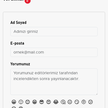
0
Ad Soyad
E-posta
Yorumunuz
😀
🙂
😊
😁
😎
😍
😂
🤔
😐
😏
🤨
😕