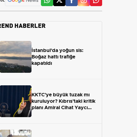
REND HABERLER
İstanbul'da yoğun sis:
Boğaz hattı trafiğe
kapatıldı
KKTC'ye büyük tuzak mı
kuruluyor? Kıbrıs'taki kritik
planı Amiral Cihat Yaycı
anlattı