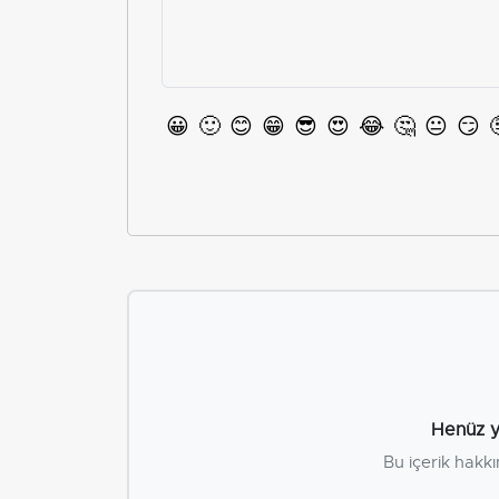
😀
🙂
😊
😁
😎
😍
😂
🤔
😐
😏
Henüz y
Bu içerik hakkı