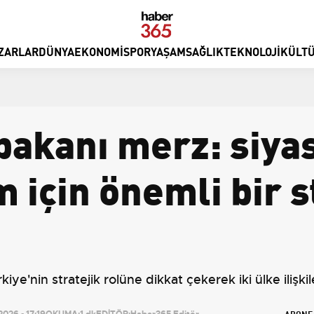
ZARLAR
DÜNYA
EKONOMI
SPOR
YAŞAM
SAĞLIK
TEKNOLOJI
KÜLTÜ
akanı merz: siyas
m için önemli bir s
e'nin stratejik rolüne dikkat çekerek iki ülke ilişki
ABONE
026 - 17:19
OKUMA:
1 dk
EDİTÖR:
Haber365 Editör