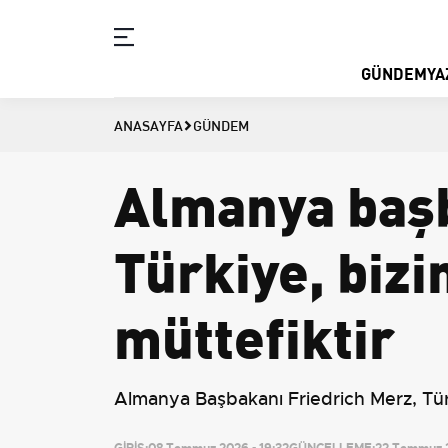
GÜNDEM
YA
ANASAYFA
GÜNDEM
Almanya başb
Türkiye, bizi
müttefiktir
Almanya Başbakanı Friedrich Merz, Türkiy
GİRİŞ:
08 Temmuz 2026 - 19:32
GÜNCELLEME:
22 Temmuz 2