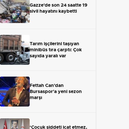
Gazze'de son 24 saatte 19
sivil hayatını kaybetti
Tarım işçilerini taşıyan
minibüs tıra çarptı: Çok
sayıda yaralı var
Fettah Can'dan
Bursaspor'a yeni sezon
marşı
‘Çocuk şiddeti icat etmez,