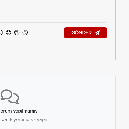
🤨
😕
😢
😡
GÖNDER
orum yapılmamış
nda ilk yorumu siz yapın!