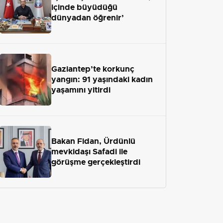
içinde büyüdüğü
dünyadan öğrenir’
Gaziantep’te korkunç
yangın: 91 yaşındaki kadın
yaşamını yitirdi
Bakan Fidan, Ürdünlü
mevkidaşı Safadi ile
görüşme gerçekleştirdi