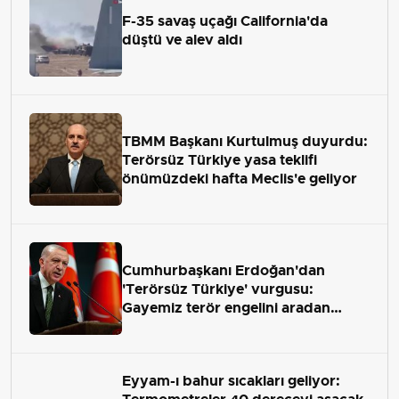
F-35 savaş uçağı California'da
düştü ve alev aldı
TBMM Başkanı Kurtulmuş duyurdu:
Terörsüz Türkiye yasa teklifi
önümüzdeki hafta Meclis'e geliyor
Cumhurbaşkanı Erdoğan'dan
'Terörsüz Türkiye' vurgusu:
Gayemiz terör engelini aradan
çekip almaktır
Eyyam-ı bahur sıcakları geliyor: