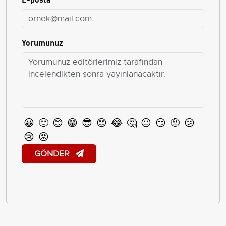
Yorumunuz
😀
🙂
😊
😁
😎
😍
😂
🤔
😐
😏
🤨
😕
😢
😡
GÖNDER