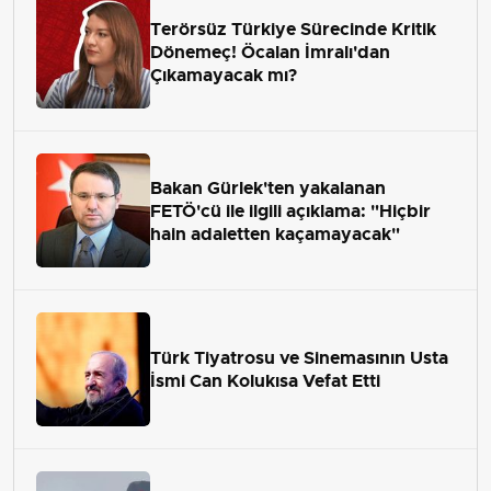
Terörsüz Türkiye Sürecinde Kritik
Dönemeç! Öcalan İmralı'dan
Çıkamayacak mı?
Bakan Gürlek'ten yakalanan
FETÖ'cü ile ilgili açıklama: "Hiçbir
hain adaletten kaçamayacak"
Türk Tiyatrosu ve Sinemasının Usta
İsmi Can Kolukısa Vefat Etti