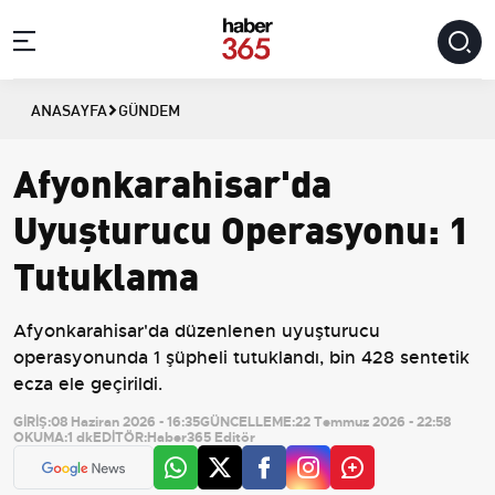
ANASAYFA
GÜNDEM
Afyonkarahisar'da
Uyuşturucu Operasyonu: 1
Tutuklama
Afyonkarahisar'da düzenlenen uyuşturucu
operasyonunda 1 şüpheli tutuklandı, bin 428 sentetik
ecza ele geçirildi.
GİRİŞ:
08 Haziran 2026 - 16:35
GÜNCELLEME:
22 Temmuz 2026 - 22:58
OKUMA:
1 dk
EDİTÖR:
Haber365 Editör