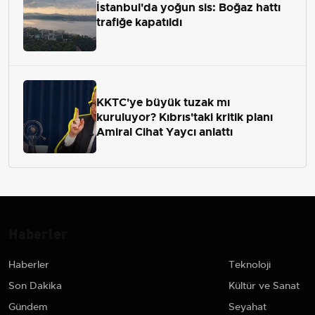
İstanbul'da yoğun sis: Boğaz hattı
trafiğe kapatıldı
KKTC'ye büyük tuzak mı
kuruluyor? Kıbrıs'taki kritik planı
Amiral Cihat Yaycı anlattı
Haberler
Haberler
Teknoloji
Son Dakika
Kültür ve Sanat
Gündem
Seyahat