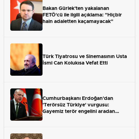
Bakan Gürlek'ten yakalanan
FETÖ'cü ile ilgili açıklama: "Hiçbir
hain adaletten kaçamayacak"
Türk Tiyatrosu ve Sinemasının Usta
İsmi Can Kolukısa Vefat Etti
Cumhurbaşkanı Erdoğan'dan
'Terörsüz Türkiye' vurgusu:
Gayemiz terör engelini aradan
çekip almaktır