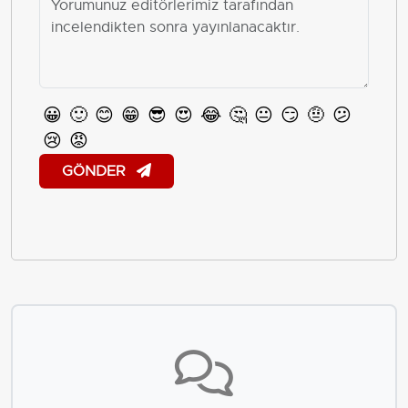
😀
🙂
😊
😁
😎
😍
😂
🤔
😐
😏
🤨
😕
😢
😡
GÖNDER