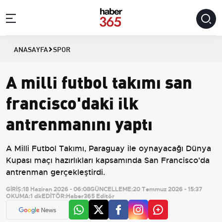
ANASAYFA
SPOR
A milli futbol takımı san
francisco'daki ilk
antrenmanını yaptı
A Milli Futbol Takımı, Paraguay ile oynayacağı Dünya
Kupası maçı hazırlıkları kapsamında San Francisco'da
antrenman gerçekleştirdi.
GİRİŞ:
18 Haziran 2026 - 06:08
GÜNCELLEME:
20 Temmuz 2026 - 15:37
OKUMA:
1 dk
EDİTÖR:
Haber365 Editör