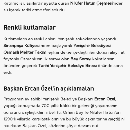
Katılımcılar, asırlardır ayakta duran
Nilüfer Hatun Çeşmesi
’nden
su içerek tarihi atmosferi soludu.
Renkli kutlamalar
Kutlamaların en renkli anları, Yenişehir sokaklarında yaşandı.
Sinanpaşa Külliyesi
’nden başlayarak
Yenişehir Belediyesi
Osmanlı Mehter Takımı
eşliğinde gerçekleştirilen düğün alayı, atlı
faytonla Osmanlı’nın ilk sarayı olan
Bey Sarayı
kalıntılarının
önünden geçerek
Tarihi Yenişehir Belediye Binası
önünde sona
erdi.
Başkan Ercan Özel’in açıklamaları
Programın ev sahibi Yenişehir Belediye Başkanı
Ercan Özel
,
yaptığı konuşmada 700 yıllık köklü bir geleneği yaşatmanın
gururunu paylaştıklarını belirtti. Orhan Bey ile Nilüfer Hatun’un
1290’lı yıllarda karşılaştıklarını ve bu büyük aşkın tarihe geçtiğini
hatırlatan Başkan Özel, sözlerine şöyle devam etti: