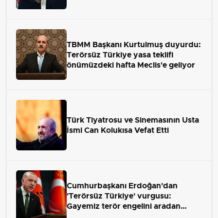
TBMM Başkanı Kurtulmuş duyurdu:
Terörsüz Türkiye yasa teklifi
önümüzdeki hafta Meclis'e geliyor
Türk Tiyatrosu ve Sinemasının Usta
İsmi Can Kolukısa Vefat Etti
Cumhurbaşkanı Erdoğan'dan
'Terörsüz Türkiye' vurgusu:
Gayemiz terör engelini aradan
çekip almaktır