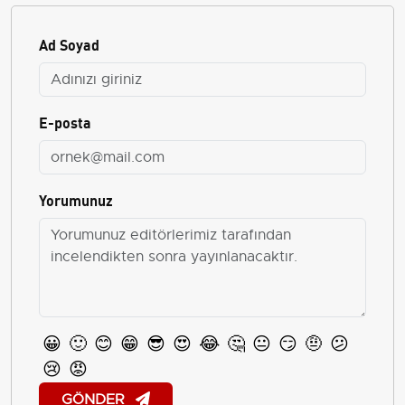
Ad Soyad
E-posta
Yorumunuz
😀
🙂
😊
😁
😎
😍
😂
🤔
😐
😏
🤨
😕
😢
😡
GÖNDER