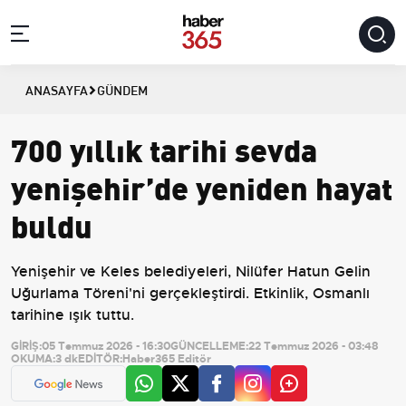
ANASAYFA
GÜNDEM
700 yıllık tarihi sevda
yenişehir’de yeniden hayat
buldu
Yenişehir ve Keles belediyeleri, Nilüfer Hatun Gelin
Uğurlama Töreni'ni gerçekleştirdi. Etkinlik, Osmanlı
tarihine ışık tuttu.
GİRİŞ:
05 Temmuz 2026 - 16:30
GÜNCELLEME:
22 Temmuz 2026 - 03:48
OKUMA:
3 dk
EDİTÖR:
Haber365 Editör