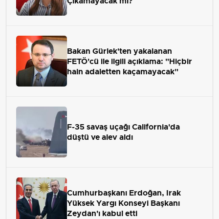
Çıkamayacak mı?
Bakan Gürlek'ten yakalanan
FETÖ'cü ile ilgili açıklama: "Hiçbir
hain adaletten kaçamayacak"
F-35 savaş uçağı California'da
düştü ve alev aldı
Cumhurbaşkanı Erdoğan, Irak
Yüksek Yargı Konseyi Başkanı
Zeydan'ı kabul etti