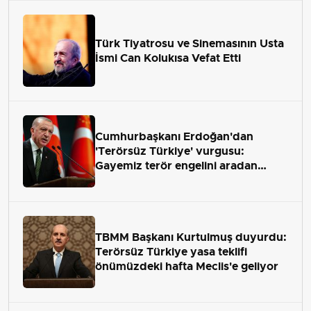
Türk Tiyatrosu ve Sinemasının Usta
İsmi Can Kolukısa Vefat Etti
Cumhurbaşkanı Erdoğan'dan
'Terörsüz Türkiye' vurgusu:
Gayemiz terör engelini aradan
çekip almaktır
TBMM Başkanı Kurtulmuş duyurdu:
Terörsüz Türkiye yasa teklifi
önümüzdeki hafta Meclis'e geliyor