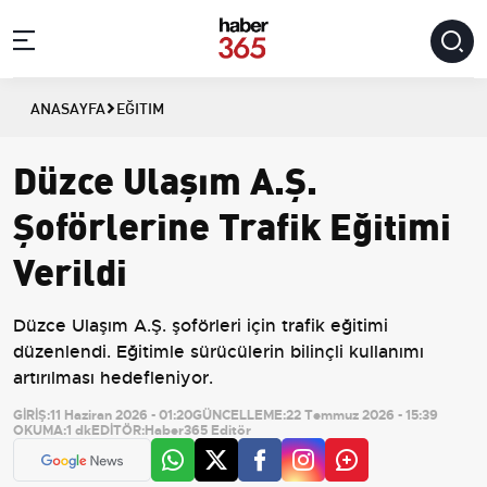
ANASAYFA
EĞITIM
Düzce Ulaşım A.Ş.
Şoförlerine Trafik Eğitimi
Verildi
Düzce Ulaşım A.Ş. şoförleri için trafik eğitimi
düzenlendi. Eğitimle sürücülerin bilinçli kullanımı
artırılması hedefleniyor.
GİRİŞ:
11 Haziran 2026 - 01:20
GÜNCELLEME:
22 Temmuz 2026 - 15:39
OKUMA:
1 dk
EDİTÖR:
Haber365 Editör