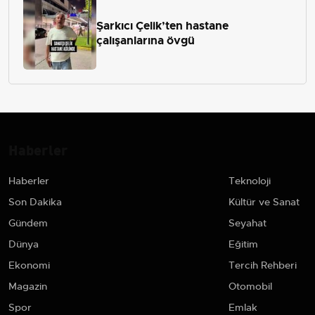
Şarkıcı Çelik’ten hastane
çalışanlarına övgü
Haberler
Haberler
Teknoloji
Son Dakika
Kültür ve Sanat
Gündem
Seyahat
Dünya
Eğitim
Ekonomi
Tercih Rehberi
Magazin
Otomobil
Spor
Emlak