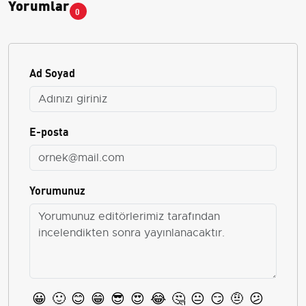
Yorumlar
0
Ad Soyad
E-posta
Yorumunuz
😀
🙂
😊
😁
😎
😍
😂
🤔
😐
😏
🤨
😕