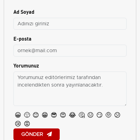
Ad Soyad
E-posta
Yorumunuz
😀
🙂
😊
😁
😎
😍
😂
🤔
😐
😏
🤨
😕
😢
😡
GÖNDER