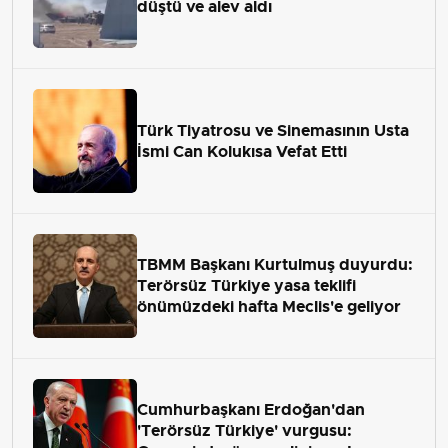
düştü ve alev aldı
Türk Tiyatrosu ve Sinemasının Usta
İsmi Can Kolukısa Vefat Etti
TBMM Başkanı Kurtulmuş duyurdu:
Terörsüz Türkiye yasa teklifi
önümüzdeki hafta Meclis'e geliyor
Cumhurbaşkanı Erdoğan'dan
'Terörsüz Türkiye' vurgusu: