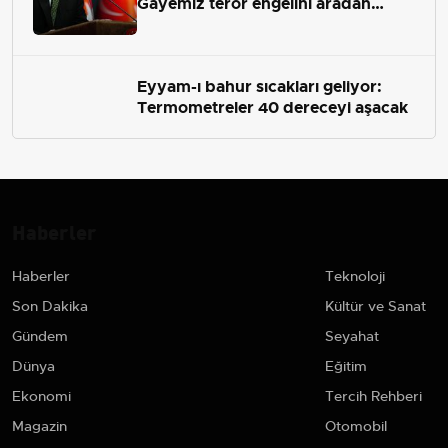
Gayemiz terör engelini aradan
çekip almaktır
Eyyam-ı bahur sıcakları geliyor:
Termometreler 40 dereceyi aşacak
Haberler
Haberler
Teknoloji
Son Dakika
Kültür ve Sanat
Gündem
Seyahat
Dünya
Eğitim
Ekonomi
Tercih Rehberi
Magazin
Otomobil