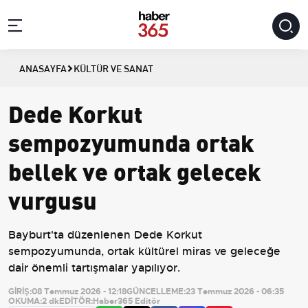
ANASAYFA
KÜLTÜR VE SANAT
Dede Korkut
sempozyumunda ortak
bellek ve ortak gelecek
vurgusu
Bayburt'ta düzenlenen Dede Korkut
sempozyumunda, ortak kültürel miras ve geleceğe
dair önemli tartışmalar yapılıyor.
GİRİŞ:
08 Temmuz 2026 - 12:18
GÜNCELLEME:
23 Temmuz 2026 - 06:35
OKUMA:
2 dk
EDİTÖR:
Haber365 Editör