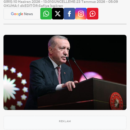
GİRİŞ:
10 Haziran 2026 - 13:01
GÜNCELLEME:
23 Temmuz 2026 - 05:09
OKUMA:
1 dk
EDİTÖR:
Safiye İşgören
REKLAM