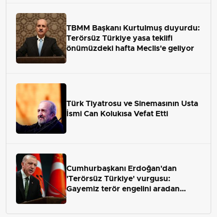
TBMM Başkanı Kurtulmuş duyurdu:
Terörsüz Türkiye yasa teklifi
önümüzdeki hafta Meclis'e geliyor
Türk Tiyatrosu ve Sinemasının Usta
İsmi Can Kolukısa Vefat Etti
Cumhurbaşkanı Erdoğan'dan
'Terörsüz Türkiye' vurgusu:
Gayemiz terör engelini aradan
çekip almaktır