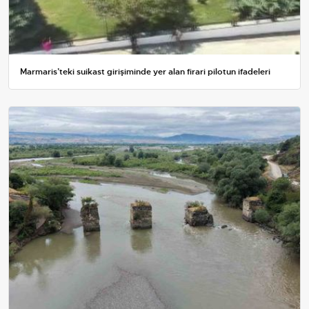
Marmaris’teki suikast girişiminde yer alan firari pilotun ifadeleri