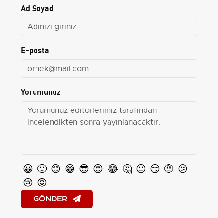
Ad Soyad
E-posta
Yorumunuz
😀
🙂
😊
😁
😎
😍
😂
🤔
😐
😏
🤨
😕
😢
😡
GÖNDER