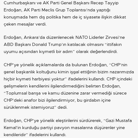
Cumhurbaşkanı ve
AK Parti
Genel Başkanı Recep Tayyip
Erdoğan, AK Parti Meclis Grup Toplantısı’nda yaptığı
konuşmada hem dış politika hem de iç siyasete ilişkin dikkat
çeken mesajlar verdi.
Erdoğan, Ankara’da düzenlenecek
NATO
Liderler Zirvesi’ne
ABD Başkanı
Donald Trump
’ın katılacak olmasını “ittifakın
uyumu açısından kıymetli bir adım” olarak değerlendirdi.
CHP’ye yönelik açıklamalarda da bulunan Erdoğan, “CHP’nin
genel başkanlık koltuğunu kimin işgal ettiğinin bizim nazarımızda
hiçbir kıymeti harbiyesi yoktur” ifadelerini kullandı. CHP içindeki
gelişmelerin kendilerini ilgilendirmediğini belirten Erdoğan,
“Toplumsal barışa ve kamu düzenine zarar vermediği sürece
CHP’deki anafor bizi ilgilendirmiyor, bu girdabın içine
sürüklenmek istemiyoruz” dedi.
Erdoğan, CHP’ye yönelik eleştirilerini sürdürerek, “Gazi Mustafa
Kemal’in kurduğu partiyi pavyon masalarına düşürenler yine
kendileridir” ifadelerini kullandı.