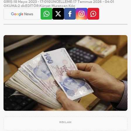
GİRİŞ:
18 Mayıs 2023 - 17:01
GÜNCELLEME:
17 Temmuz 2026 - 04:01
OKUMA:
2 dk
EDİTÖR:
Kürşat Muratcan Kılıç
REKLAM