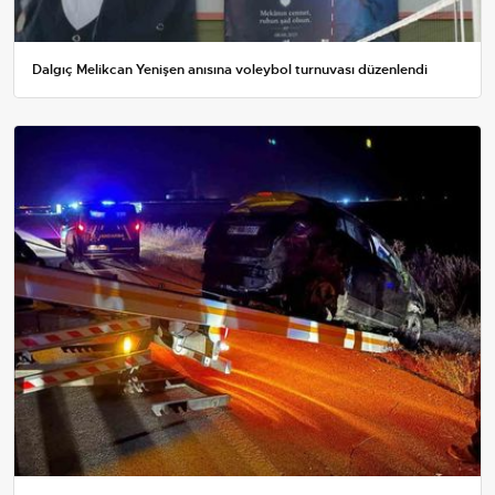
Dalgıç Melikcan Yenişen anısına voleybol turnuvası düzenlendi