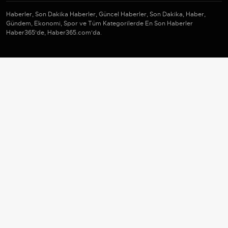
Haberler, Son Dakika Haberler, Güncel Haberler, Son Dakika, Haber,
Gündem, Ekonomi, Spor ve Tüm Kategorilerde En Son Haberler
Haber365'de, Haber365.com'da.