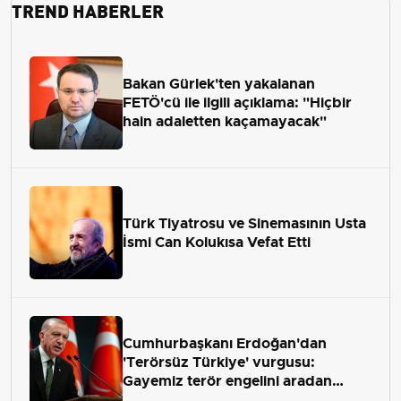
TREND HABERLER
Bakan Gürlek'ten yakalanan
FETÖ'cü ile ilgili açıklama: "Hiçbir
hain adaletten kaçamayacak"
Türk Tiyatrosu ve Sinemasının Usta
İsmi Can Kolukısa Vefat Etti
Cumhurbaşkanı Erdoğan'dan
'Terörsüz Türkiye' vurgusu:
Gayemiz terör engelini aradan
çekip almaktır