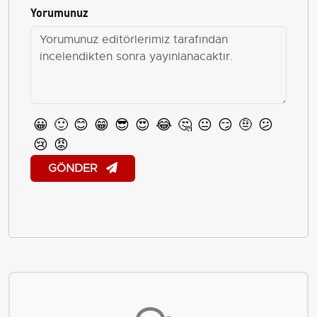
Yorumunuz
😀
🙂
😊
😁
😎
😍
😂
🤔
😐
😏
🤨
😕
😢
😡
GÖNDER