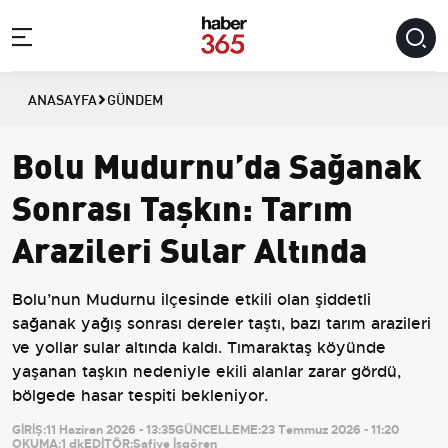
ANASAYFA
GÜNDEM
Bolu Mudurnu’da Sağanak
Sonrası Taşkın: Tarım
Arazileri Sular Altında
Bolu’nun Mudurnu ilçesinde etkili olan şiddetli
sağanak yağış sonrası dereler taştı, bazı tarım arazileri
ve yollar sular altında kaldı. Tımaraktaş köyünde
yaşanan taşkın nedeniyle ekili alanlar zarar gördü,
bölgede hasar tespiti bekleniyor.
GİRİŞ:
11 Haziran 2026 - 13:35
GÜNCELLEME:
23 Temmuz 2026 - 11:20
OKUMA:
1 dk
EDİTÖR:
Safiye İşgören