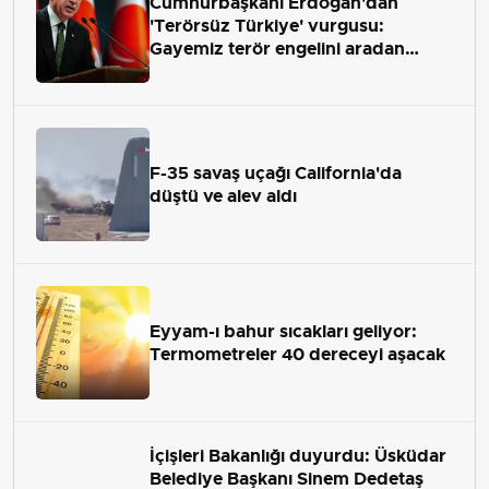
Cumhurbaşkanı Erdoğan'dan
'Terörsüz Türkiye' vurgusu:
Gayemiz terör engelini aradan
çekip almaktır
F-35 savaş uçağı California'da
düştü ve alev aldı
Eyyam-ı bahur sıcakları geliyor:
Termometreler 40 dereceyi aşacak
İçişleri Bakanlığı duyurdu: Üsküdar
Belediye Başkanı Sinem Dedetaş