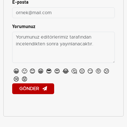
E-posta
Yorumunuz
😀
🙂
😊
😁
😎
😍
😂
🤔
😐
😏
🤨
😕
😢
😡
GÖNDER