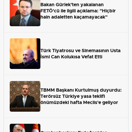
Bakan Gürlek'ten yakalanan
FETÖ'cü ile ilgili açıklama: "Hiçbir
hain adaletten kaçamayacak"
Türk Tiyatrosu ve Sinemasının Usta
İsmi Can Kolukısa Vefat Etti
TBMM Başkanı Kurtulmuş duyurdu:
Terörsüz Türkiye yasa teklifi
önümüzdeki hafta Meclis'e geliyor