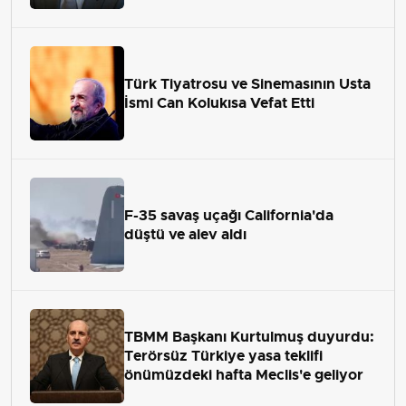
Türk Tiyatrosu ve Sinemasının Usta
İsmi Can Kolukısa Vefat Etti
F-35 savaş uçağı California'da
düştü ve alev aldı
TBMM Başkanı Kurtulmuş duyurdu:
Terörsüz Türkiye yasa teklifi
önümüzdeki hafta Meclis'e geliyor