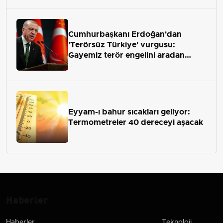
Cumhurbaşkanı Erdoğan'dan
'Terörsüz Türkiye' vurgusu:
Gayemiz terör engelini aradan
çekip almaktır
Eyyam-ı bahur sıcakları geliyor:
Termometreler 40 dereceyi aşacak
Haberler
Haberler
Teknoloji