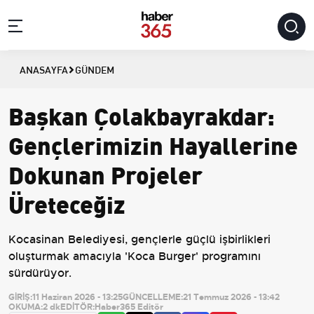
ANASAYFA
GÜNDEM
Başkan Çolakbayrakdar:
Gençlerimizin Hayallerine
Dokunan Projeler
Üreteceğiz
Kocasinan Belediyesi, gençlerle güçlü işbirlikleri
oluşturmak amacıyla 'Koca Burger' programını
sürdürüyor.
GİRİŞ:
11 Haziran 2026 - 13:25
GÜNCELLEME:
21 Temmuz 2026 - 13:42
OKUMA:
2 dk
EDİTÖR:
Haber365 Editör