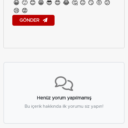
😀
🙂
😊
😁
😎
😍
😂
🤔
😐
😏
🤨
😕
😢
😡
GÖNDER
Henüz yorum yapılmamış
Bu içerik hakkında ilk yorumu siz yapın!