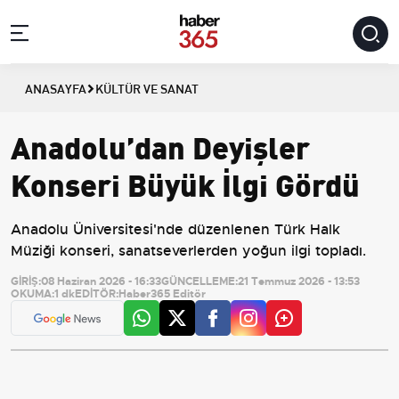
ANASAYFA
KÜLTÜR VE SANAT
Anadolu’dan Deyişler
Konseri Büyük İlgi Gördü
Anadolu Üniversitesi'nde düzenlenen Türk Halk
Müziği konseri, sanatseverlerden yoğun ilgi topladı.
GİRİŞ:
08 Haziran 2026 - 16:33
GÜNCELLEME:
21 Temmuz 2026 - 13:53
OKUMA:
1 dk
EDİTÖR:
Haber365 Editör