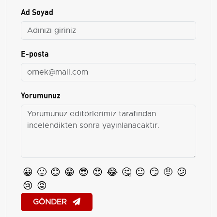
Ad Soyad
E-posta
Yorumunuz
😀
🙂
😊
😁
😎
😍
😂
🤔
😐
😏
🤨
😕
😢
😡
GÖNDER