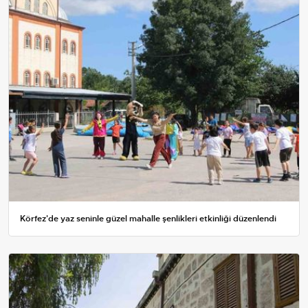
Körfez'de yaz seninle güzel mahalle şenlikleri etkinliği düzenlendi