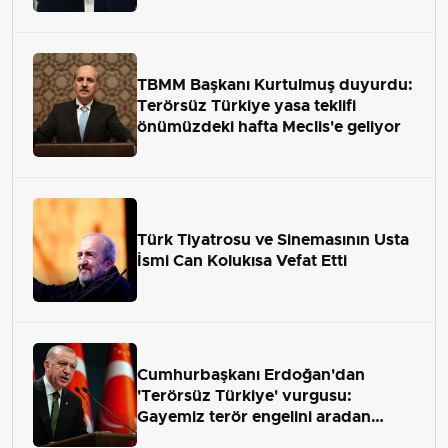
TBMM Başkanı Kurtulmuş duyurdu:
Terörsüz Türkiye yasa teklifi
önümüzdeki hafta Meclis'e geliyor
Türk Tiyatrosu ve Sinemasının Usta
İsmi Can Kolukısa Vefat Etti
Cumhurbaşkanı Erdoğan'dan
'Terörsüz Türkiye' vurgusu:
Gayemiz terör engelini aradan
çekip almaktır