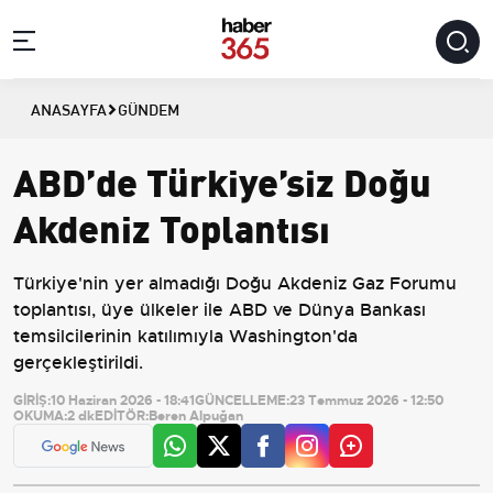
ANASAYFA
GÜNDEM
ABD’de Türkiye’siz Doğu
Akdeniz Toplantısı
Türkiye'nin yer almadığı Doğu Akdeniz Gaz Forumu
toplantısı, üye ülkeler ile ABD ve Dünya Bankası
temsilcilerinin katılımıyla Washington'da
gerçekleştirildi.
GİRİŞ:
10 Haziran 2026 - 18:41
GÜNCELLEME:
23 Temmuz 2026 - 12:50
OKUMA:
2 dk
EDİTÖR:
Beren Alpuğan