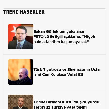
TREND HABERLER
Bakan Gürlek'ten yakalanan
FETÖ'cü ile ilgili açıklama: "Hiçbir
hain adaletten kaçamayacak"
Türk Tiyatrosu ve Sinemasının Usta
İsmi Can Kolukısa Vefat Etti
TBMM Başkanı Kurtulmuş duyurdu:
Terörsüz Türkiye yasa teklifi