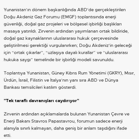
Yunanistan
’ın dönem başkanlığında ABD’de gerçekleştirilen
Doğu Akdeniz Gaz Forumu (EMGF) toplantısında enerji
güvenliği, doğal gaz projeleri ve bölgesel işbirliği başlıkları
masaya yatırıldı. Zirvenin ardından yayımlanan ortak bildiride,
doğal gaz kaynaklarının uluslararası hukuk çerçevesinde
geliştirilmesi gerektiği vurgulanırken; Doğu Akdeniz’in geleceği
için “ortak çıkarlar”, “uzlaşıya dayalı kurallar” ve “uluslararası
hukuka saygı” temelinde bir işbirliği modeli savunuldu.
Toplantıya Yunanistan, Güney Kıbrıs Rum Yönetimi (GKRY), Mısır,
Ürdün,
İsrail
, Filistin ve İtalya’nın yanı sıra ABD ve Dünya
Bankası temsilcileri katılım gösterdi.
"Tek taraflı davranışları caydırıyor"
Zirvenin ardından açıklamalarda bulunan Yunanistan Çevre ve
Enerji Bakanı Stavros Papastavrou, forumun sadece enerji
alanıyla sınırlı kalmayan, daha geniş bir anlam taşıdığını ifade
etti.