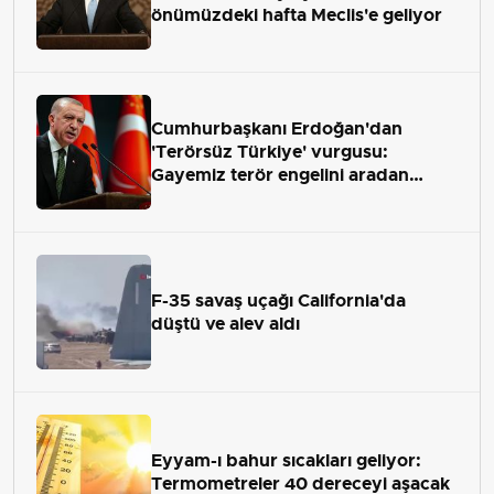
önümüzdeki hafta Meclis'e geliyor
Cumhurbaşkanı Erdoğan'dan
'Terörsüz Türkiye' vurgusu:
Gayemiz terör engelini aradan
çekip almaktır
F-35 savaş uçağı California'da
düştü ve alev aldı
Eyyam-ı bahur sıcakları geliyor:
Termometreler 40 dereceyi aşacak