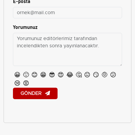
E-posta
Yorumunuz
😀
🙂
😊
😁
😎
😍
😂
🤔
😐
😏
🤨
😕
😢
😡
GÖNDER