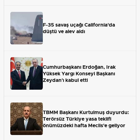
F-35 savaş uçağı California'da
düştü ve alev aldı
Cumhurbaşkanı Erdoğan, Irak
Yüksek Yargı Konseyi Başkanı
Zeydan'ı kabul etti
TBMM Başkanı Kurtulmuş duyurdu:
Terörsüz Türkiye yasa teklifi
önümüzdeki hafta Meclis'e geliyor