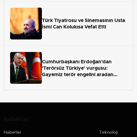
Türk Tiyatrosu ve Sinemasının Usta
İsmi Can Kolukısa Vefat Etti
Cumhurbaşkanı Erdoğan'dan
'Terörsüz Türkiye' vurgusu:
Gayemiz terör engelini aradan
çekip almaktır
Haberler
Haberler
Teknoloji