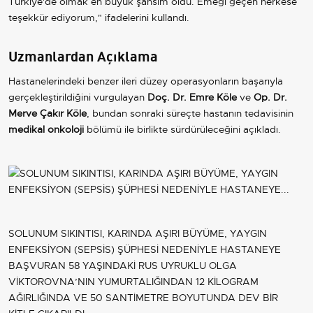
Türkiye'de olmak en büyük şansım oldu. Emeği geçen herkese
teşekkür ediyorum," ifadelerini kullandı.
Uzmanlardan Açıklama
Hastanelerindeki benzer ileri düzey operasyonların başarıyla
gerçekleştirildiğini vurgulayan
Doç. Dr. Emre Köle
ve
Op. Dr.
Merve Çakır Köle
, bundan sonraki süreçte hastanın tedavisinin
medikal onkoloji
bölümü ile birlikte sürdürüleceğini açıkladı.
SOLUNUM SIKINTISI, KARINDA AŞIRI BÜYÜME, YAYGIN
ENFEKSİYON (SEPSİS) ŞÜPHESİ NEDENİYLE HASTANEYE
BAŞVURAN 58 YAŞINDAKİ RUS UYRUKLU OLGA
VİKTOROVNA’NIN YUMURTALIĞINDAN 12 KİLOGRAM
AĞIRLIĞINDA VE 50 SANTİMETRE BOYUTUNDA DEV BİR