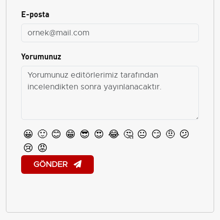
E-posta
Yorumunuz
😀
🙂
😊
😁
😎
😍
😂
🤔
😐
😏
🤨
😕
😢
😡
GÖNDER