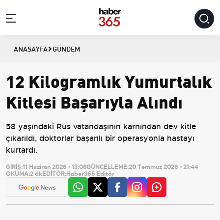
ANASAYFA
GÜNDEM
12 Kilogramlık Yumurtalık
Kitlesi Başarıyla Alındı
58 yaşındaki Rus vatandaşının karnından dev kitle
çıkarıldı, doktorlar başarılı bir operasyonla hastayı
kurtardı.
GİRİŞ:
11 Haziran 2026 - 13:08
GÜNCELLEME:
20 Temmuz 2026 - 21:44
OKUMA:
2 dk
EDİTÖR:
Haber365 Editör