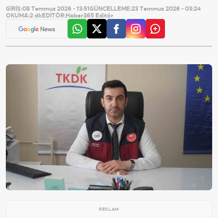
GİRİŞ:
08 Temmuz 2026 - 13:51
GÜNCELLEME:
23 Temmuz 2026 - 03:24
OKUMA:
2 dk
EDİTÖR:
Haber365 Editör
REKLAM