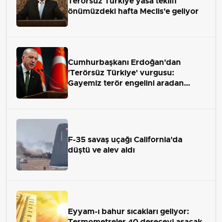
Terörsüz Türkiye yasa teklifi
önümüzdeki hafta Meclis'e geliyor
Cumhurbaşkanı Erdoğan'dan
'Terörsüz Türkiye' vurgusu:
Gayemiz terör engelini aradan
çekip almaktır
F-35 savaş uçağı California'da
düştü ve alev aldı
Eyyam-ı bahur sıcakları geliyor:
Termometreler 40 dereceyi aşacak