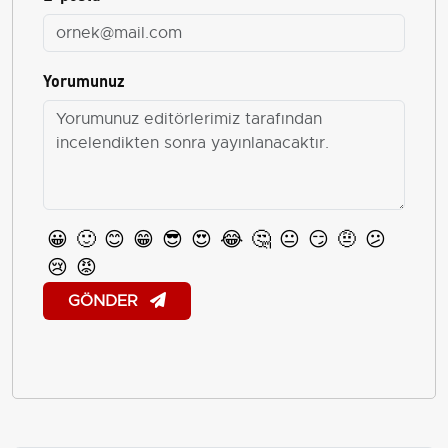
Yorumunuz
😀
🙂
😊
😁
😎
😍
😂
🤔
😐
😏
🤨
😕
😢
😡
GÖNDER