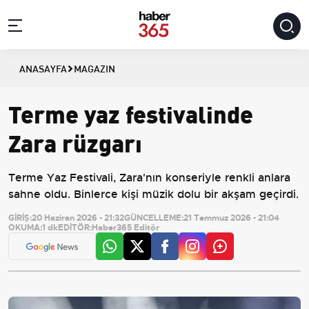
ANASAYFA
MAGAZIN
Terme yaz festivalinde
Zara rüzgarı
Terme Yaz Festivali, Zara'nın konseriyle renkli anlara
sahne oldu. Binlerce kişi müzik dolu bir akşam geçirdi.
GİRİŞ:
20 Haziran 2026 - 21:32
GÜNCELLEME:
21 Temmuz 2026 - 21:04
OKUMA:
1 dk
EDİTÖR:
Haber365 Editör