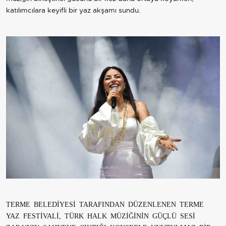
katılımcılara keyifli bir yaz akşamı sundu.
TERME BELEDİYESİ TARAFINDAN DÜZENLENEN TERME
YAZ FESTİVALİ, TÜRK HALK MÜZİĞİNİN GÜÇLÜ SESİ