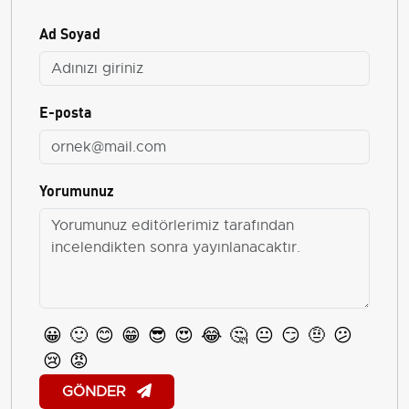
Ad Soyad
E-posta
Yorumunuz
😀
🙂
😊
😁
😎
😍
😂
🤔
😐
😏
🤨
😕
😢
😡
GÖNDER