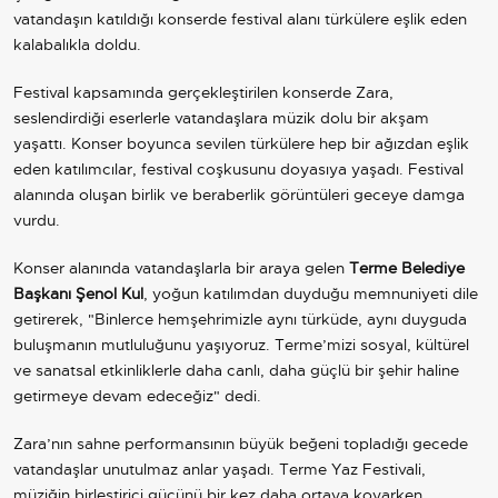
vatandaşın katıldığı konserde festival alanı türkülere eşlik eden
kalabalıkla doldu.
Festival kapsamında gerçekleştirilen konserde Zara,
seslendirdiği eserlerle vatandaşlara müzik dolu bir akşam
yaşattı. Konser boyunca sevilen türkülere hep bir ağızdan eşlik
eden katılımcılar, festival coşkusunu doyasıya yaşadı. Festival
alanında oluşan birlik ve beraberlik görüntüleri geceye damga
vurdu.
Konser alanında vatandaşlarla bir araya gelen
Terme Belediye
Başkanı Şenol Kul
, yoğun katılımdan duyduğu memnuniyeti dile
getirerek, "Binlerce hemşehrimizle aynı türküde, aynı duyguda
buluşmanın mutluluğunu yaşıyoruz. Terme’mizi sosyal, kültürel
ve sanatsal etkinliklerle daha canlı, daha güçlü bir şehir haline
getirmeye devam edeceğiz" dedi.
Zara’nın sahne performansının büyük beğeni topladığı gecede
vatandaşlar unutulmaz anlar yaşadı. Terme Yaz Festivali,
müziğin birleştirici gücünü bir kez daha ortaya koyarken,