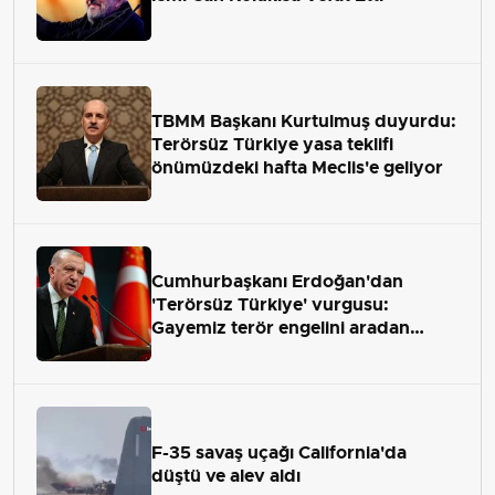
TBMM Başkanı Kurtulmuş duyurdu:
Terörsüz Türkiye yasa teklifi
önümüzdeki hafta Meclis'e geliyor
Cumhurbaşkanı Erdoğan'dan
'Terörsüz Türkiye' vurgusu:
Gayemiz terör engelini aradan
çekip almaktır
F-35 savaş uçağı California'da
düştü ve alev aldı