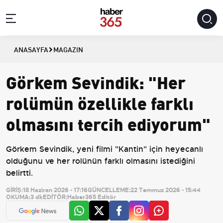
ANASAYFA
MAGAZIN
Görkem Sevindik: "Her
rolümün özellikle farklı
olmasını tercih ediyorum"
Görkem Sevindik, yeni filmi "Kantin" için heyecanlı
olduğunu ve her rolünün farklı olmasını istediğini
belirtti.
GİRİŞ:
18 Haziran 2026 - 17:16
GÜNCELLEME:
22 Temmuz 2026 - 15:44
OKUMA:
3 dk
EDİTÖR:
Haber365 Editör