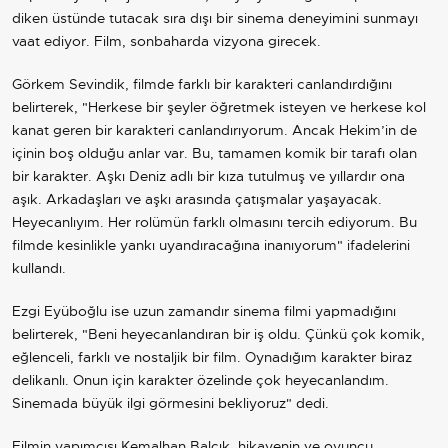
diken üstünde tutacak sıra dışı bir sinema deneyimini sunmayı
vaat ediyor. Film, sonbaharda vizyona girecek.
Görkem Sevindik, filmde farklı bir karakteri canlandırdığını
belirterek, "Herkese bir şeyler öğretmek isteyen ve herkese kol
kanat geren bir karakteri canlandırıyorum. Ancak Hekim’in de
içinin boş olduğu anlar var. Bu, tamamen komik bir tarafı olan
bir karakter. Aşkı Deniz adlı bir kıza tutulmuş ve yıllardır ona
aşık. Arkadaşları ve aşkı arasında çatışmalar yaşayacak.
Heyecanlıyım. Her rolümün farklı olmasını tercih ediyorum. Bu
filmde kesinlikle yankı uyandıracağına inanıyorum" ifadelerini
kullandı.
Ezgi Eyüboğlu ise uzun zamandır sinema filmi yapmadığını
belirterek, "Beni heyecanlandıran bir iş oldu. Çünkü çok komik,
eğlenceli, farklı ve nostaljik bir film. Oynadığım karakter biraz
delikanlı. Onun için karakter özelinde çok heyecanlandım.
Sinemada büyük ilgi görmesini bekliyoruz" dedi.
Filmin yapımcısı Kemalhan Balçık, hikayenin ve oyuncu