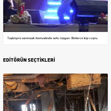
Taşköprü sarımsak festivalinde sefo rüzgarı: Binlerce kişi coştu
EDİTÖRÜN SEÇTİKLERİ