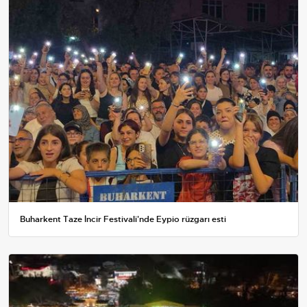
Buharkent Taze İncir Festivali'nde Eypio rüzgarı esti