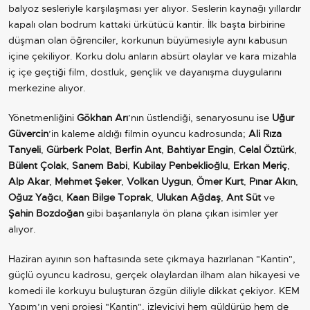
balyoz sesleriyle karşılaşması yer alıyor. Seslerin kaynağı yıllardır
kapalı olan bodrum kattaki ürkütücü kantir. İlk başta birbirine
düşman olan öğrenciler, korkunun büyümesiyle aynı kabusun
içine çekiliyor. Korku dolu anların absürt olaylar ve kara mizahla
iç içe geçtiği film, dostluk, gençlik ve dayanışma duygularını
merkezine alıyor.
Yönetmenliğini
Gökhan Arı
’nın üstlendiği, senaryosunu ise
Uğur
Güvercin
’in kaleme aldığı filmin oyuncu kadrosunda;
Ali Rıza
Tanyeli
,
Gürberk Polat
,
Berfin Ant
,
Bahtiyar Engin
,
Celal Öztürk
,
Bülent Çolak
,
Sanem Babi
,
Kubilay Penbeklioğlu
,
Erkan Meriç
,
Alp Akar
,
Mehmet Şeker
,
Volkan Uygun
,
Ömer Kurt
,
Pınar Akın
,
Oğuz Yağcı
,
Kaan Bilge Toprak
,
Ulukan Ağdaş
,
Ant Süt
ve
Şahin Bozdoğan
gibi başarılarıyla ön plana çıkan isimler yer
alıyor.
Haziran ayının son haftasında sete çıkmaya hazırlanan "Kantin",
güçlü oyuncu kadrosu, gerçek olaylardan ilham alan hikayesi ve
komedi ile korkuyu buluşturan özgün diliyle dikkat çekiyor. KEM
Yapım’ın yeni projesi "Kantin", izleyiciyi hem güldürüp hem de