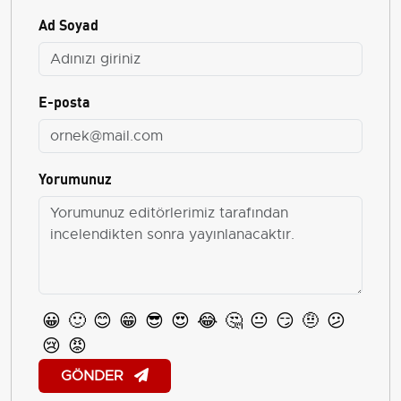
Ad Soyad
E-posta
Yorumunuz
😀
🙂
😊
😁
😎
😍
😂
🤔
😐
😏
🤨
😕
😢
😡
GÖNDER