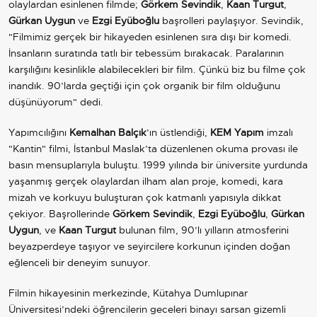
olaylardan esinlenen filmde;
Görkem Sevindik
,
Kaan Turgut
,
Gürkan Uygun
ve
Ezgi Eyüboğlu
başrolleri paylaşıyor. Sevindik,
"Filmimiz gerçek bir hikayeden esinlenen sıra dışı bir komedi.
İnsanların suratında tatlı bir tebessüm bırakacak. Paralarının
karşılığını kesinlikle alabilecekleri bir film. Çünkü biz bu filme çok
inandık. 90’larda geçtiği için çok organik bir film olduğunu
düşünüyorum" dedi.
Yapımcılığını
Kemalhan Balçık
’ın üstlendiği,
KEM Yapım
imzalı
"Kantin" filmi, İstanbul Maslak’ta düzenlenen okuma provası ile
basın mensuplarıyla buluştu. 1999 yılında bir üniversite yurdunda
yaşanmış gerçek olaylardan ilham alan proje, komedi, kara
mizah ve korkuyu buluşturan çok katmanlı yapısıyla dikkat
çekiyor. Başrollerinde
Görkem Sevindik
,
Ezgi Eyüboğlu
,
Gürkan
Uygun
, ve
Kaan Turgut
bulunan film, 90’lı yılların atmosferini
beyazperdeye taşıyor ve seyircilere korkunun içinden doğan
eğlenceli bir deneyim sunuyor.
Filmin hikayesinin merkezinde, Kütahya Dumlupınar
Üniversitesi’ndeki öğrencilerin geceleri binayı sarsan gizemli