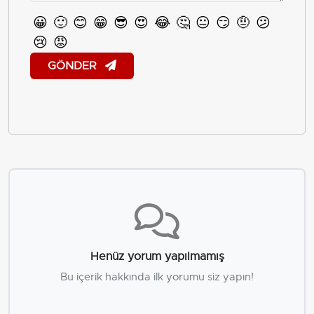
😀
🙂
😊
😁
😎
😍
😂
🤔
😐
😏
🤨
😕
😢
😡
GÖNDER
Henüz yorum yapılmamış
Bu içerik hakkında ilk yorumu siz yapın!