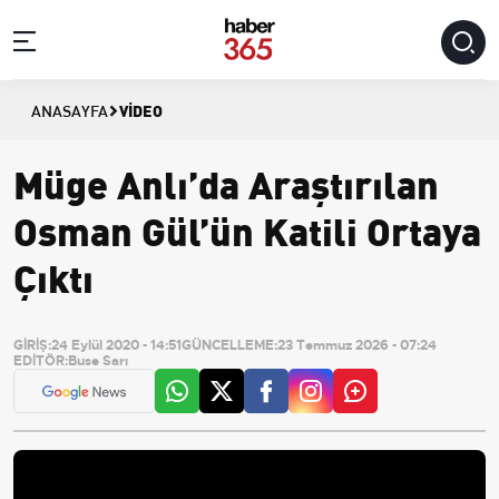
VIDEO
ANASAYFA
Müge Anlı’da Araştırılan
Osman Gül’ün Katili Ortaya
Çıktı
GİRİŞ:
24 Eylül 2020 - 14:51
GÜNCELLEME:
23 Temmuz 2026 - 07:24
EDİTÖR:
Buse Sarı