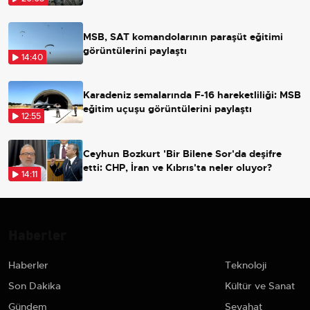
MSB, SAT komandolarının paraşüt eğitimi
görüntülerini paylaştı
14:40
Karadeniz semalarında F-16 hareketliliği: MSB
eğitim uçuşu görüntülerini paylaştı
12:55
Ceyhun Bozkurt 'Bir Bilene Sor'da deşifre
etti: CHP, İran ve Kıbrıs'ta neler oluyor?
14:11
Haberler
Haberler
Teknoloji
Son Dakika
Kültür ve Sanat
Gündem
Seyahat