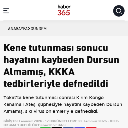
ANASAYFA
GÜNDEM
Kene tutunması sonucu
hayatını kaybeden Dursun
Almamış, KKKA
tedbirleriyle defnedildi
Tokat'ta kene tutunması sonrası Kırım Kongo
Kanamalı Ateşi şüphesiyle hayatını kaybeden Dursun
Almamış, sıkı virüs önlemleriyle defnedildi.
GİRİŞ:
09 Temmuz 2026 - 12:08
GÜNCELLEME:
23 Temmuz 2026 - 10:05
OKUMA:
1 dk
EDİTÖR:
Haber365 Editör