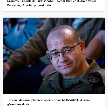
Grammy jürisinde iki Türk sanatçı: Toygar Işıklı ve Büşra Kayıkçı
Recording Academy üyesi oldu
Tahran’ı devirme planları başarısız olan MOSSAD’da iki isim
görevden alındı