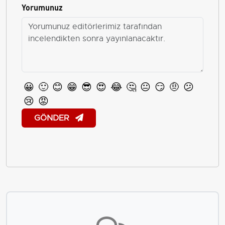
Yorumunuz
😀
🙂
😊
😁
😎
😍
😂
🤔
😐
😏
🤨
😕
😢
😡
GÖNDER