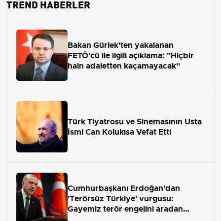
TREND HABERLER
Bakan Gürlek'ten yakalanan
FETÖ'cü ile ilgili açıklama: "Hiçbir
hain adaletten kaçamayacak"
Türk Tiyatrosu ve Sinemasının Usta
İsmi Can Kolukısa Vefat Etti
Cumhurbaşkanı Erdoğan'dan
'Terörsüz Türkiye' vurgusu:
Gayemiz terör engelini aradan
çekip almaktır