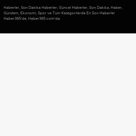
Haberler, Son Dakika Haberler, Güncel Haberler, Son Dakika, Haber,
Gündem, Ekonomi, Spor ve Tüm Kategorilerde En Son Haberler
Haber365'de, Haber365.com'da.