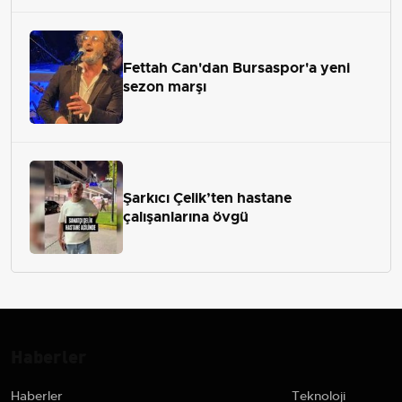
Fettah Can'dan Bursaspor'a yeni
sezon marşı
Şarkıcı Çelik’ten hastane
çalışanlarına övgü
Haberler
Haberler
Teknoloji