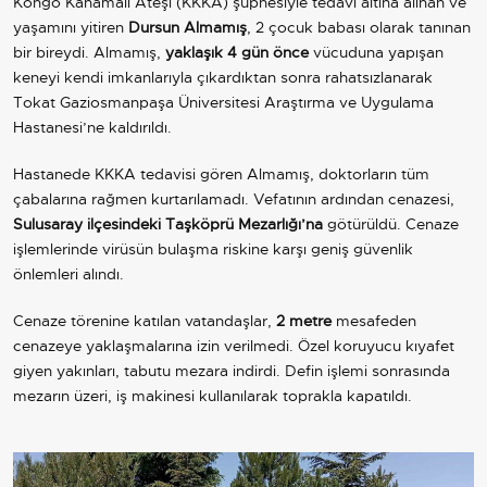
Kongo Kanamalı Ateşi (KKKA) şüphesiyle tedavi altına alınan ve
yaşamını yitiren
Dursun Almamış
, 2 çocuk babası olarak tanınan
bir bireydi. Almamış,
yaklaşık 4 gün önce
vücuduna yapışan
keneyi kendi imkanlarıyla çıkardıktan sonra rahatsızlanarak
Tokat Gaziosmanpaşa Üniversitesi Araştırma ve Uygulama
Hastanesi’ne kaldırıldı.
Hastanede KKKA tedavisi gören Almamış, doktorların tüm
çabalarına rağmen kurtarılamadı. Vefatının ardından cenazesi,
Sulusaray ilçesindeki Taşköprü Mezarlığı’na
götürüldü. Cenaze
işlemlerinde virüsün bulaşma riskine karşı geniş güvenlik
önlemleri alındı.
Cenaze törenine katılan vatandaşlar,
2 metre
mesafeden
cenazeye yaklaşmalarına izin verilmedi. Özel koruyucu kıyafet
giyen yakınları, tabutu mezara indirdi. Defin işlemi sonrasında
mezarın üzeri, iş makinesi kullanılarak toprakla kapatıldı.