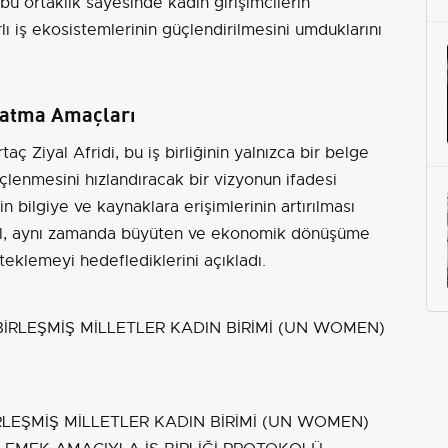
u ortaklık sayesinde kadın girişimcilerin
ı iş ekosistemlerinin güçlendirilmesini umduklarını
ratma Amaçları
ç Ziyal Afridi, bu iş birliğinin yalnızca bir belge
lenmesini hızlandıracak bir vizyonun ifadesi
in bilgiye ve kaynaklara erişimlerinin artırılması
değil, aynı zamanda büyüten ve ekonomik dönüşüme
teklemeyi hedeflediklerini açıkladı.
RLEŞMİŞ MİLLETLER KADIN BİRİMİ (UN WOMEN)