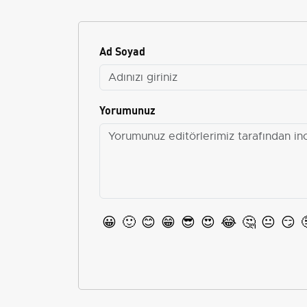
Ad Soyad
Yorumunuz
😀
🙂
😊
😁
😎
😍
😂
🤔
😐
😏