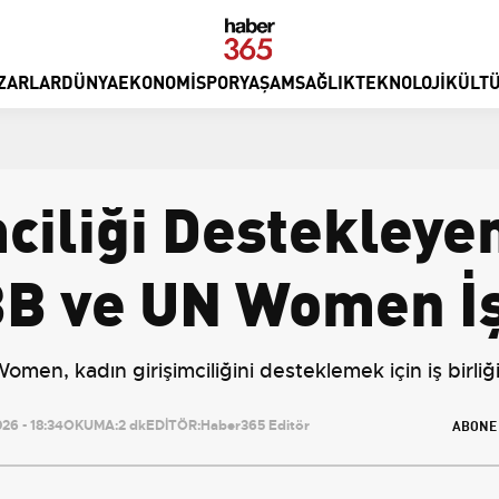
ZARLAR
DÜNYA
EKONOMI
SPOR
YAŞAM
SAĞLIK
TEKNOLOJI
KÜLTÜ
ciliği Destekleye
BB ve UN Women İş 
men, kadın girişimciliğini desteklemek için iş birliğ
ABONE
26 - 18:34
OKUMA:
2 dk
EDİTÖR:
Haber365 Editör