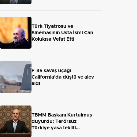
adaletten kaçamayacak"
Türk Tiyatrosu ve
Sinemasının Usta İsmi Can
Kolukısa Vefat Etti
F-35 savaş uçağı
California'da düştü ve alev
aldı
TBMM Başkanı Kurtulmuş
duyurdu: Terörsüz
Türkiye yasa teklifi
önümüzdeki hafta Meclis'e