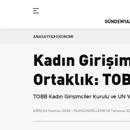
GÜNDEM
YA
ANASAYFA
EKONOMI
Kadın Girişim
Ortaklık: TO
TOBB Kadın Girişimciler Kurulu ve UN Wo
GİRİŞ:
03 Haziran 2026 - 15:21
GÜNCELLEME:
19 Temmuz 20