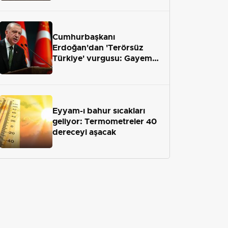
geliyor
Cumhurbaşkanı
Erdoğan'dan 'Terörsüz
Türkiye' vurgusu: Gayemiz
terör engelini aradan çekip
almaktır
Eyyam-ı bahur sıcakları
geliyor: Termometreler 40
dereceyi aşacak