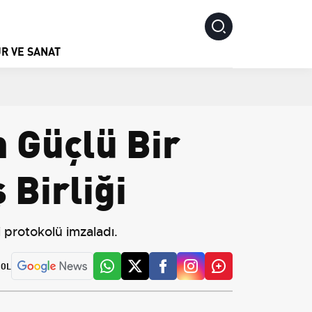
R VE SANAT
n Güçlü Bir
Birliği
i protokolü imzaladı.
 OL