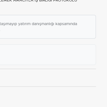
KLEMEK AMACIYLA İŞ BİRLİĞİ PROTOKOLÜ
i taşımayıp yatırım danışmanlığı kapsamında
.