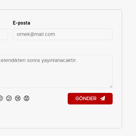
E-posta
🤨
😕
😢
😡
GÖNDER