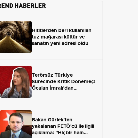
REND HABERLER
Hititlerden beri kullanılan
tuz mağarası kültür ve
sanatın yeni adresi oldu
Terörsüz Türkiye
Sürecinde Kritik Dönemeç!
Öcalan İmralı'dan
Çıkamayacak mı?
Bakan Gürlek'ten
yakalanan FETÖ'cü ile ilgili
açıklama: "Hiçbir hain