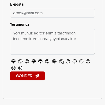
E-posta
Yorumunuz
😀
🙂
😊
😁
😎
😍
😂
🤔
😐
😏
🤨
😕
😢
😡
GÖNDER