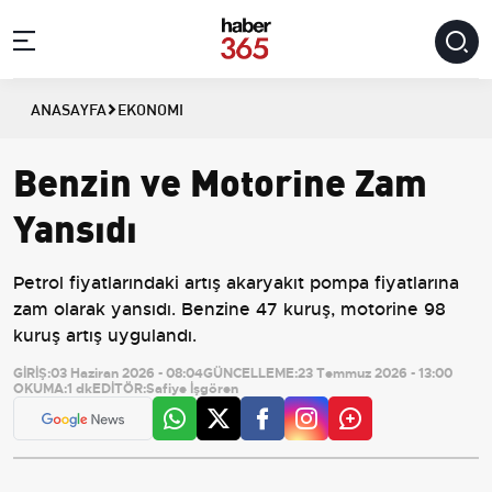
ANASAYFA
EKONOMI
Benzin ve Motorine Zam
Yansıdı
Petrol fiyatlarındaki artış akaryakıt pompa fiyatlarına
zam olarak yansıdı. Benzine 47 kuruş, motorine 98
kuruş artış uygulandı.
GİRİŞ:
03 Haziran 2026 - 08:04
GÜNCELLEME:
23 Temmuz 2026 - 13:00
OKUMA:
1 dk
EDİTÖR:
Safiye İşgören