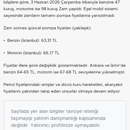
bilgilere göre, 3 Haziran 2026 Çarşamba itibarıyla
benzine 47
kuruş
,
motorine ise 98 kuruş
Zam
yapıldı. Eşel mobil sistemi
sayesinde zamların tamamı pompa fiyatlarına yansıtılmadı.
Zam sonrası güncel pompa fiyatları (yaklaşık):
•
Benzin (İstanbul):
63,31 TL
•
Motorin (İstanbul):
66,17 TL
Fiyatlar illere göre değişiklik göstermektedir. Ankara ve
İzmir
’de
benzin 64-65 TL, motorin ise 67-68 TL seviyelerine yükselmiştir.
Petrol fiyatlarındaki artışlar ve döviz kuru hareketleri, akaryakıt
fiyatlarını yakından takip eden unsurlar olmaya devam ediyor.
Sayfada yer alan bilgiler tavsiye niteliği
taşımayıp yatırım danışmanlığı kapsamında
değildir. Yatırımcı profilinize uymayabilir.