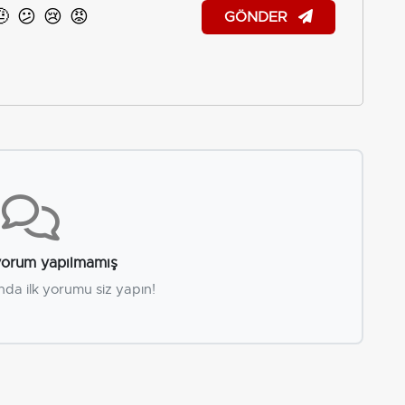
🤨
😕
😢
😡
GÖNDER
orum yapılmamış
nda ilk yorumu siz yapın!