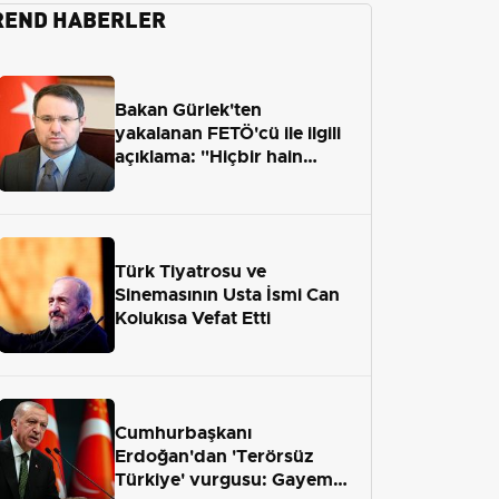
REND HABERLER
Bakan Gürlek'ten
yakalanan FETÖ'cü ile ilgili
açıklama: "Hiçbir hain
adaletten kaçamayacak"
Türk Tiyatrosu ve
Sinemasının Usta İsmi Can
Kolukısa Vefat Etti
Cumhurbaşkanı
Erdoğan'dan 'Terörsüz
Türkiye' vurgusu: Gayemiz