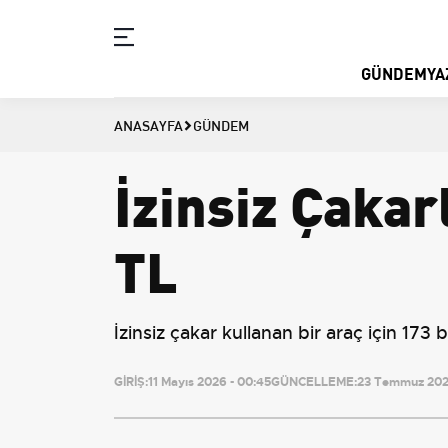
GÜNDEM
YA
ANASAYFA
GÜNDEM
İzinsiz Çakar
TL
İzinsiz çakar kullanan bir araç için 173 
GİRİŞ:
11 Mayıs 2026 - 00:45
GÜNCELLEME:
23 Temmuz 2026