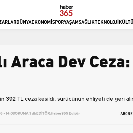
ZARLAR
DÜNYA
EKONOMI
SPOR
YAŞAM
SAĞLIK
TEKNOLOJI
KÜLTÜ
lı Araca Dev Ceza:
bin 392 TL ceza kesildi, sürücünün ehliyeti de geri alı
ABONE
 - 14:03
OKUMA:
1 dk
EDİTÖR:
Haber365 Editör