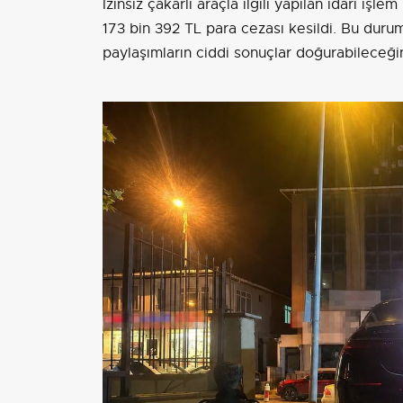
İzinsiz çakarlı araçla ilgili yapılan idari iş
173 bin 392 TL para cezası kesildi. Bu dur
paylaşımların ciddi sonuçlar doğurabileceği