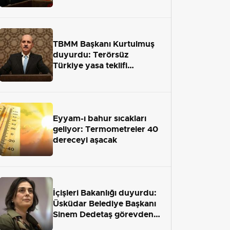
terör engelini aradan çekip
almaktır
TBMM Başkanı Kurtulmuş
duyurdu: Terörsüz
Türkiye yasa teklifi
önümüzdeki hafta Meclis'e
geliyor
Eyyam-ı bahur sıcakları
geliyor: Termometreler 40
dereceyi aşacak
İçişleri Bakanlığı duyurdu:
Üsküdar Belediye Başkanı
Sinem Dedetaş görevden
uzaklaştırıldı