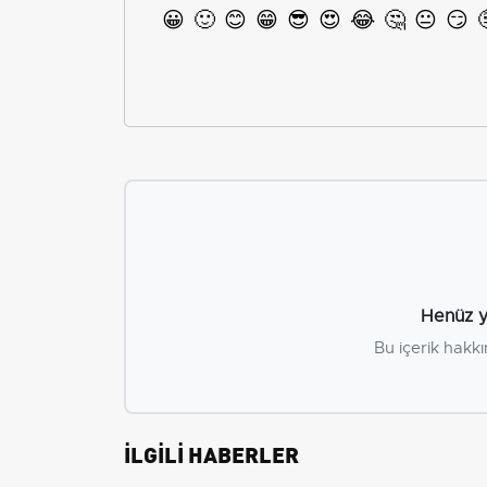
😀
🙂
😊
😁
😎
😍
😂
🤔
😐
😏
Henüz y
Bu içerik hakkı
İLGİLİ HABERLER