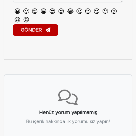
😀
🙂
😊
😁
😎
😍
😂
🤔
😐
😏
🤨
😕
😢
😡
GÖNDER
Henüz yorum yapılmamış
Bu içerik hakkında ilk yorumu siz yapın!