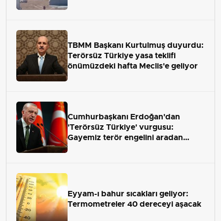
TBMM Başkanı Kurtulmuş duyurdu:
Terörsüz Türkiye yasa teklifi
önümüzdeki hafta Meclis'e geliyor
Cumhurbaşkanı Erdoğan'dan
'Terörsüz Türkiye' vurgusu:
Gayemiz terör engelini aradan
çekip almaktır
Eyyam-ı bahur sıcakları geliyor:
Termometreler 40 dereceyi aşacak