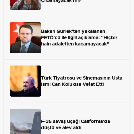
Çıkamayacak mı?
Bakan Gürlek'ten yakalanan
FETÖ'cü ile ilgili açıklama: "Hiçbir
hain adaletten kaçamayacak"
Türk Tiyatrosu ve Sinemasının Usta
İsmi Can Kolukısa Vefat Etti
F-35 savaş uçağı California'da
düştü ve alev aldı