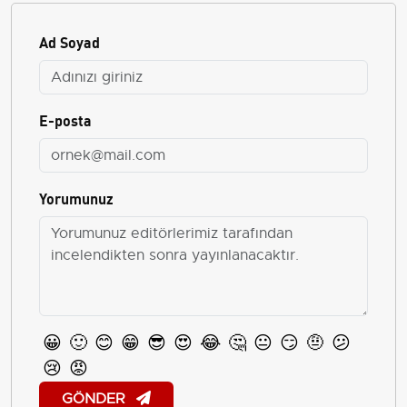
Ad Soyad
E-posta
Yorumunuz
😀
🙂
😊
😁
😎
😍
😂
🤔
😐
😏
🤨
😕
😢
😡
GÖNDER