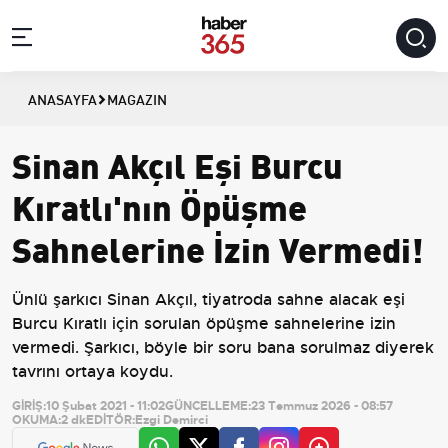
ANASAYFA
MAGAZIN
Sinan Akçıl Eşi Burcu
Kıratlı'nın Öpüşme
Sahnelerine İzin Vermedi!
Ünlü şarkıcı Sinan Akçıl, tiyatroda sahne alacak eşi
Burcu Kıratlı için sorulan öpüşme sahnelerine izin
vermedi. Şarkıcı, böyle bir soru bana sorulmaz diyerek
tavrını ortaya koydu.
GİRİŞ:
10 Şubat 2021 - 11:02
GÜNCELLEME:
23 Temmuz 2026 - 08:57
OKUMA:
2 dk
EDİTÖR:
Ezgi Demirci