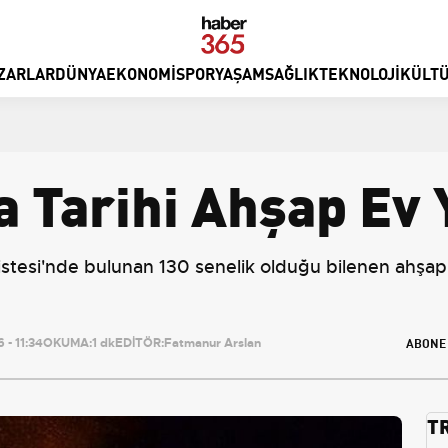
ZARLAR
DÜNYA
EKONOMI
SPOR
YAŞAM
SAĞLIK
TEKNOLOJI
KÜLTÜ
a Tarihi Ahşap Ev 
tesi'nde bulunan 130 senelik olduğu bilenen ahşap 
ABONE
- 11:34
OKUMA:
1 dk
EDİTÖR:
Fatmanur Arslan
T