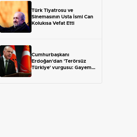
Türk Tiyatrosu ve
Sinemasının Usta İsmi Can
Kolukısa Vefat Etti
Cumhurbaşkanı
Erdoğan'dan 'Terörsüz
Türkiye' vurgusu: Gayemiz
terör engelini aradan çekip
almaktır