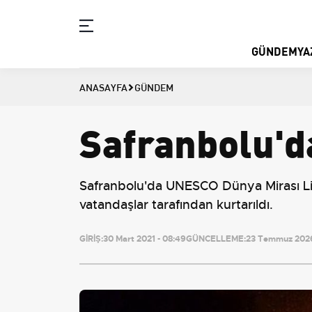
GÜNDEM
YA
ANASAYFA
GÜNDEM
Safranbolu'd
Safranbolu'da UNESCO Dünya Mirası Lis
vatandaşlar tarafından kurtarıldı.
GİRİŞ:
30 Mart 2021 - 08:49
GÜNCELLEME:
23 Temmuz 2026 