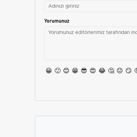
Yorumunuz
😀
🙂
😊
😁
😎
😍
😂
🤔
😐
😏