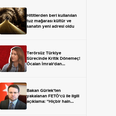
Hititlerden beri kullanılan
tuz mağarası kültür ve
sanatın yeni adresi oldu
Terörsüz Türkiye
Sürecinde Kritik Dönemeç!
Öcalan İmralı'dan
Çıkamayacak mı?
Bakan Gürlek'ten
yakalanan FETÖ'cü ile ilgili
açıklama: "Hiçbir hain
adaletten kaçamayacak"