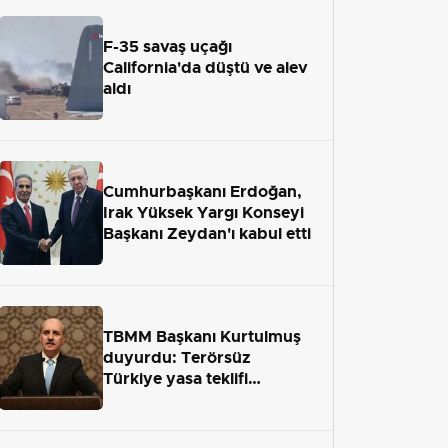
F-35 savaş uçağı
California'da düştü ve alev
aldı
Cumhurbaşkanı Erdoğan,
Irak Yüksek Yargı Konseyi
Başkanı Zeydan'ı kabul etti
TBMM Başkanı Kurtulmuş
duyurdu: Terörsüz
Türkiye yasa teklifi
önümüzdeki hafta Meclis'e
geliyor