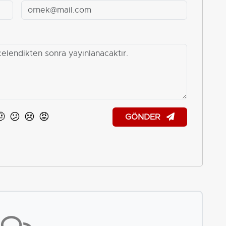
🤨
😕
😢
😡
GÖNDER