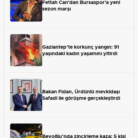
Fettah Can'dan Bursaspor'a yeni
sezon marşı
Gaziantep’te korkunç yangın: 91
yaşındaki kadın yaşamını yitirdi
Bakan Fidan, Ürdünlü mevkidaşı
Safadi ile görüşme gerçekleştirdi
Beyoğlu’nda zincirleme kaza: 5 kişi