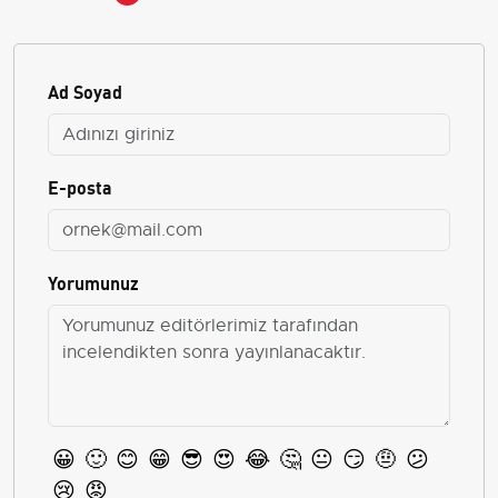
Ad Soyad
E-posta
Yorumunuz
😀
🙂
😊
😁
😎
😍
😂
🤔
😐
😏
🤨
😕
😢
😡