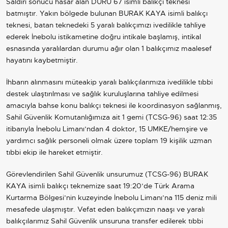
Saldırı sonucu hasar alan DURU 67 isimli balıkçı teknesi
batmıştır. Yakın bölgede bulunan BURAK KAYA isimli balıkçı
teknesi, batan teknedeki 5 yaralı balıkçımızı ivedilikle tahliye
ederek İnebolu istikametine doğru intikale başlamış, intikal
esnasında yaralılardan durumu ağır olan 1 balıkçımız maalesef
hayatını kaybetmiştir.
İhbarın alınmasını müteakip yaralı balıkçılarımıza ivedilikle tıbbi
destek ulaştırılması ve sağlık kuruluşlarına tahliye edilmesi
amacıyla bahse konu balıkçı teknesi ile koordinasyon sağlanmış,
Sahil Güvenlik Komutanlığımıza ait 1 gemi (TCSG-96) saat 12:35
itibarıyla İnebolu Limanı’ndan 4 doktor, 15 UMKE/hemşire ve
yardımcı sağlık personeli olmak üzere toplam 19 kişilik uzman
tıbbi ekip ile hareket etmiştir.
Görevlendirilen Sahil Güvenlik unsurumuz (TCSG-96) BURAK
KAYA isimli balıkçı teknemize saat 19:20’de Türk Arama
Kurtarma Bölgesi’nin kuzeyinde İnebolu Limanı’na 115 deniz mili
mesafede ulaşmıştır. Vefat eden balıkçımızın naaşı ve yaralı
balıkçılarımız Sahil Güvenlik unsuruna transfer edilerek tıbbi