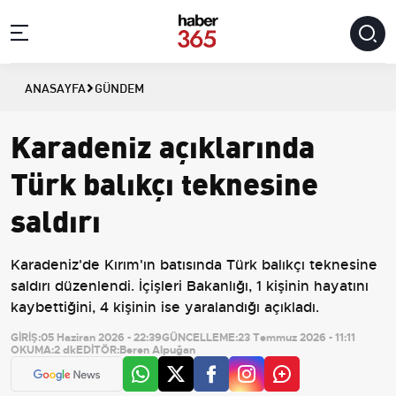
ANASAYFA
GÜNDEM
Karadeniz açıklarında
Türk balıkçı teknesine
saldırı
Karadeniz'de Kırım'ın batısında Türk balıkçı teknesine
saldırı düzenlendi. İçişleri Bakanlığı, 1 kişinin hayatını
kaybettiğini, 4 kişinin ise yaralandığı açıkladı.
GİRİŞ:
05 Haziran 2026 - 22:39
GÜNCELLEME:
23 Temmuz 2026 - 11:11
OKUMA:
2 dk
EDİTÖR:
Beren Alpuğan