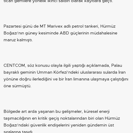
ticari gemilere yönelik ikinci saldırı olarak kayıtlara geçti.
Pazartesi günü de MT Marivex adlı petrol tankeri, Hürmüz
Boğazı’nın güney kesiminde ABD güçlerinin müdahalesine
maruz kalmıştı.
CENTCOM, söz konusu olayla ilgili yaptığı açıklamada, Palau
bayraklı geminin Umman Körfezi’ndeki uluslararası sularda
İran
yönüne doğru ilerlediğini ve bir İran limanına ulaşmaya çalıştığını
öne sürmüştü.
Bölgede art arda yaşanan bu gelişmeler, küresel enerji
taşımacılığının en kritik geçiş noktalarından biri olan Hürmüz
Boğazı’ndaki güvenlik endişelerini yeniden gündemin üst
sıralarına taşıdı.