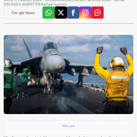
OKUMA:
2 dk
EDİTÖR:
Safiye İşgören
REKLAM