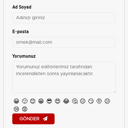
Ad Soyad
E-posta
Yorumunuz
😀
🙂
😊
😁
😎
😍
😂
🤔
😐
😏
🤨
😕
😢
😡
GÖNDER