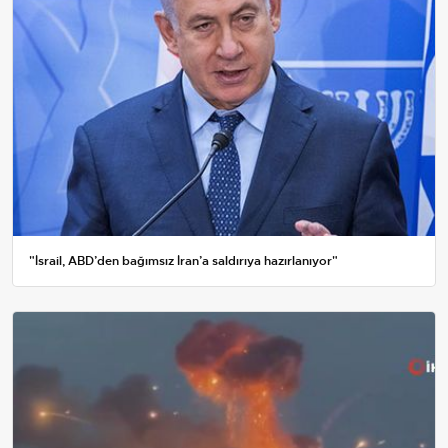
"İsrail, ABD’den bağımsız İran’a saldırıya hazırlanıyor"