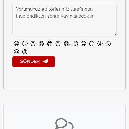
😀
🙂
😊
😁
😎
😍
😂
🤔
😐
😏
🤨
😕
😢
😡
GÖNDER