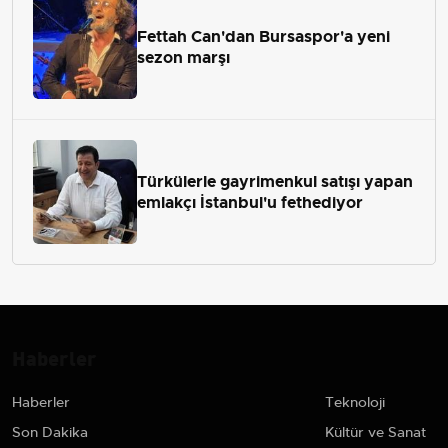
Fettah Can'dan Bursaspor'a yeni
sezon marşı
Türkülerle gayrimenkul satışı yapan
emlakçı İstanbul'u fethediyor
Haberler
Haberler
Teknoloji
Son Dakika
Kültür ve Sanat