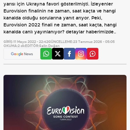
yarısı için Ukrayna favori gösterilmişti. İzleyenler
Eurovision finalinin ne zaman, saat kaçta ve hangi
kanalda olduğu sorularına yanıt arıyor. Peki,
Eurovision 2022 finali ne zaman, saat kaçta, hangi
kanalda canlı yayınlanıyor? detaylar haberimizde..
GİRİŞ:
11 Mayıs 2022 - 22:42
GÜNCELLEME:
23 Temmuz 2026 - 05:05
OKUMA:
2 dk
EDİTÖR:
Selin Doğan