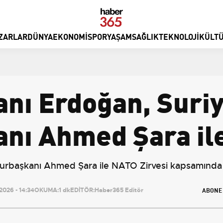
ZARLAR
DÜNYA
EKONOMI
SPOR
YAŞAM
SAĞLIK
TEKNOLOJI
KÜLTÜ
nı Erdoğan, Suri
nı Ahmed Şara ile
başkanı Ahmed Şara ile NATO Zirvesi kapsamında b
ABONE
026 - 14:34
OKUMA:
1 dk
EDİTÖR:
Haber365 Editör