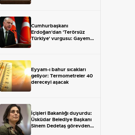
önümüzdeki hafta Meclis'e
geliyor
Cumhurbaşkanı
Erdoğan'dan 'Terörsüz
Türkiye' vurgusu: Gayemiz
terör engelini aradan çekip
almaktır
Eyyam-ı bahur sıcakları
geliyor: Termometreler 40
dereceyi aşacak
İçişleri Bakanlığı duyurdu:
Üsküdar Belediye Başkanı
Sinem Dedetaş görevden
uzaklaştırıldı