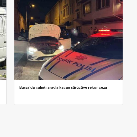
Bursa'da çalıntı araçla kaçan sürücüye rekor ceza