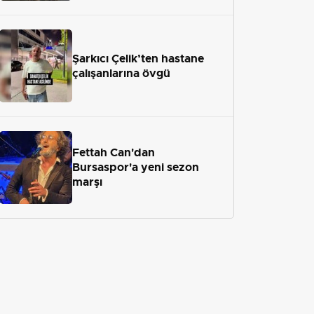
Şarkıcı Çelik’ten hastane
çalışanlarına övgü
Fettah Can'dan
Bursaspor'a yeni sezon
marşı