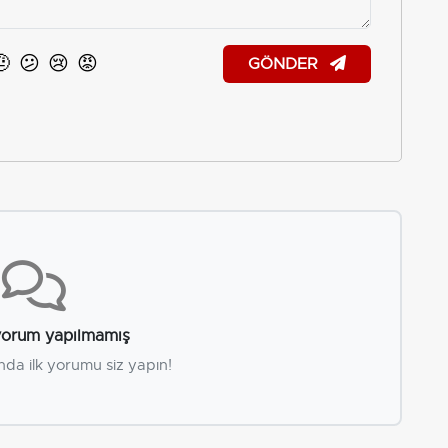
🤨
😕
😢
😡
GÖNDER
orum yapılmamış
nda ilk yorumu siz yapın!