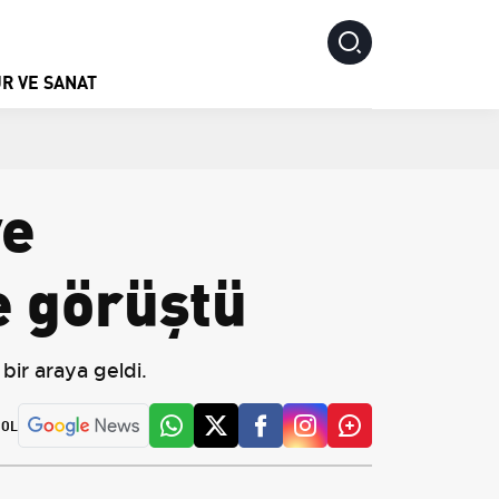
R VE SANAT
ye
 görüştü
ir araya geldi.
 OL