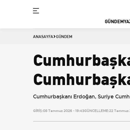
GÜNDEM
YA
ANASAYFA
GÜNDEM
Cumhurbaşka
Cumhurbaşka
Cumhurbaşkanı Erdoğan, Suriye Cumhur
GİRİŞ:
08 Temmuz 2026 - 19:43
GÜNCELLEME:
22 Temmuz 2