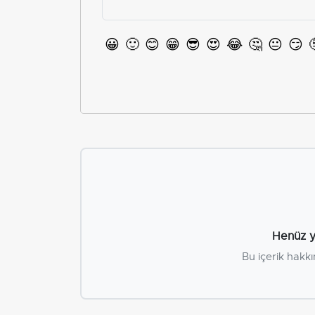
😀
🙂
😊
😁
😎
😍
😂
🤔
😐
😏
Henüz y
Bu içerik hakkı