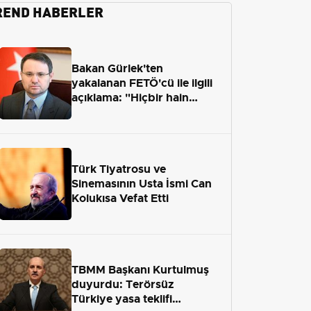
REND HABERLER
Bakan Gürlek'ten
yakalanan FETÖ'cü ile ilgili
açıklama: "Hiçbir hain
adaletten kaçamayacak"
Türk Tiyatrosu ve
Sinemasının Usta İsmi Can
Kolukısa Vefat Etti
TBMM Başkanı Kurtulmuş
duyurdu: Terörsüz
Türkiye yasa teklifi