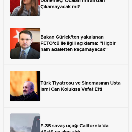
Dönemeç! Öcalan İmralı'dan
Çıkamayacak mı?
Bakan Gürlek'ten yakalanan
FETÖ'cü ile ilgili açıklama: "Hiçbir
hain adaletten kaçamayacak"
Türk Tiyatrosu ve Sinemasının Usta
İsmi Can Kolukısa Vefat Etti
F-35 savaş uçağı California'da
düştü ve alev aldı