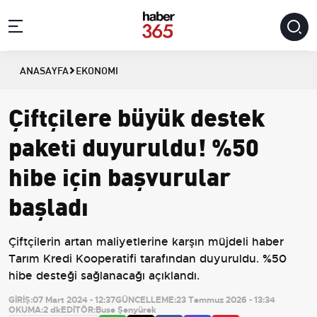
ANASAYFA
EKONOMI
Çiftçilere büyük destek
paketi duyuruldu! %50
hibe için başvurular
başladı
Çiftçilerin artan maliyetlerine karşın müjdeli haber
Tarım Kredi Kooperatifi tarafından duyuruldu. %50
hibe desteği sağlanacağı açıklandı.
GİRİŞ:
07 Mart 2024 - 12:37
GÜNCELLEME:
23 Temmuz 2026 - 13:34
OKUMA:
2 dk
EDİTÖR:
Buse Şenyürek