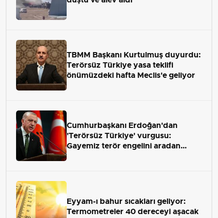
TBMM Başkanı Kurtulmuş duyurdu:
Terörsüz Türkiye yasa teklifi
önümüzdeki hafta Meclis'e geliyor
Cumhurbaşkanı Erdoğan'dan
'Terörsüz Türkiye' vurgusu:
Gayemiz terör engelini aradan
çekip almaktır
Eyyam-ı bahur sıcakları geliyor:
Termometreler 40 dereceyi aşacak