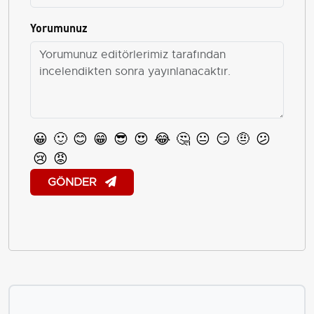
Yorumunuz
😀
🙂
😊
😁
😎
😍
😂
🤔
😐
😏
🤨
😕
😢
😡
GÖNDER