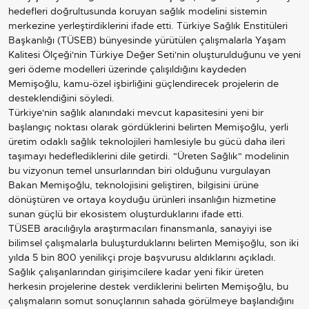
hedefleri doğrultusunda koruyan sağlık modelini sistemin
merkezine yerleştirdiklerini ifade etti. Türkiye Sağlık Enstitüleri
Başkanlığı (TÜSEB) bünyesinde yürütülen çalışmalarla Yaşam
Kalitesi Ölçeği'nin Türkiye Değer Seti'nin oluşturulduğunu ve yeni
geri ödeme modelleri üzerinde çalışıldığını kaydeden
Memişoğlu, kamu-özel işbirliğini güçlendirecek projelerin de
desteklendiğini söyledi.
Türkiye'nin sağlık alanındaki mevcut kapasitesini yeni bir
başlangıç noktası olarak gördüklerini belirten Memişoğlu, yerli
üretim odaklı sağlık teknolojileri hamlesiyle bu gücü daha ileri
taşımayı hedeflediklerini dile getirdi. "Üreten Sağlık" modelinin
bu vizyonun temel unsurlarından biri olduğunu vurgulayan
Bakan Memişoğlu, teknolojisini geliştiren, bilgisini ürüne
dönüştüren ve ortaya koyduğu ürünleri insanlığın hizmetine
sunan güçlü bir ekosistem oluşturduklarını ifade etti.
TÜSEB aracılığıyla araştırmacıları finansmanla, sanayiyi ise
bilimsel çalışmalarla buluşturduklarını belirten Memişoğlu, son iki
yılda 5 bin 800 yenilikçi proje başvurusu aldıklarını açıkladı.
Sağlık çalışanlarından girişimcilere kadar yeni fikir üreten
herkesin projelerine destek verdiklerini belirten Memişoğlu, bu
çalışmaların somut sonuçlarının sahada görülmeye başlandığını