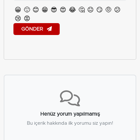
😀
🙂
😊
😁
😎
😍
😂
🤔
😐
😏
🤨
😕
😢
😡
GÖNDER
Henüz yorum yapılmamış
Bu içerik hakkında ilk yorumu siz yapın!