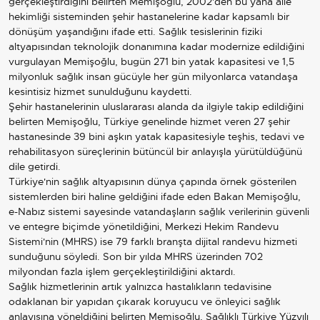
gerçekleştirdiğini belirten Memişoğlu, 2002'den bu yana aile
hekimliği sisteminden şehir hastanelerine kadar kapsamlı bir
dönüşüm yaşandığını ifade etti. Sağlık tesislerinin fiziki
altyapısından teknolojik donanımına kadar modernize edildiğini
vurgulayan Memişoğlu, bugün 271 bin yatak kapasitesi ve 1,5
milyonluk sağlık insan gücüyle her gün milyonlarca vatandaşa
kesintisiz hizmet sunulduğunu kaydetti.
Şehir hastanelerinin uluslararası alanda da ilgiyle takip edildiğini
belirten Memişoğlu, Türkiye genelinde hizmet veren 27 şehir
hastanesinde 39 bini aşkın yatak kapasitesiyle teşhis, tedavi ve
rehabilitasyon süreçlerinin bütüncül bir anlayışla yürütüldüğünü
dile getirdi.
Türkiye'nin sağlık altyapısının dünya çapında örnek gösterilen
sistemlerden biri haline geldiğini ifade eden Bakan Memişoğlu,
e-Nabız sistemi sayesinde vatandaşların sağlık verilerinin güvenli
ve entegre biçimde yönetildiğini, Merkezi Hekim Randevu
Sistemi'nin (MHRS) ise 79 farklı branşta dijital randevu hizmeti
sunduğunu söyledi. Son bir yılda MHRS üzerinden 702
milyondan fazla işlem gerçekleştirildiğini aktardı.
Sağlık hizmetlerinin artık yalnızca hastalıkların tedavisine
odaklanan bir yapıdan çıkarak koruyucu ve önleyici sağlık
anlayışına yöneldiğini belirten Memişoğlu, Sağlıklı Türkiye Yüzyılı