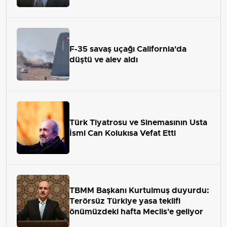
F-35 savaş uçağı California'da
düştü ve alev aldı
Türk Tiyatrosu ve Sinemasının Usta
İsmi Can Kolukısa Vefat Etti
TBMM Başkanı Kurtulmuş duyurdu:
Terörsüz Türkiye yasa teklifi
önümüzdeki hafta Meclis'e geliyor