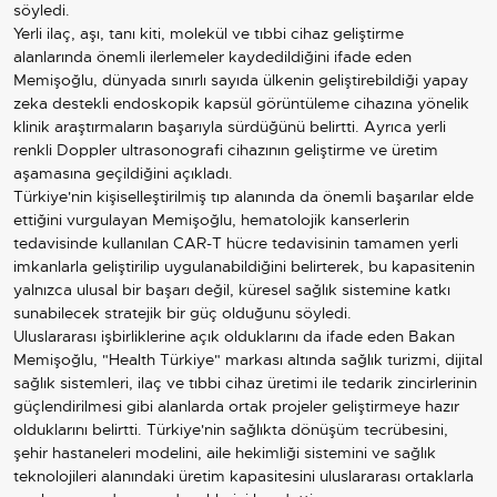
söyledi.
Yerli ilaç, aşı, tanı kiti, molekül ve tıbbi cihaz geliştirme
alanlarında önemli ilerlemeler kaydedildiğini ifade eden
Memişoğlu, dünyada sınırlı sayıda ülkenin geliştirebildiği yapay
zeka destekli endoskopik kapsül görüntüleme cihazına yönelik
klinik araştırmaların başarıyla sürdüğünü belirtti. Ayrıca yerli
renkli Doppler ultrasonografi cihazının geliştirme ve üretim
aşamasına geçildiğini açıkladı.
Türkiye'nin kişiselleştirilmiş tıp alanında da önemli başarılar elde
ettiğini vurgulayan Memişoğlu, hematolojik kanserlerin
tedavisinde kullanılan CAR-T hücre tedavisinin tamamen yerli
imkanlarla geliştirilip uygulanabildiğini belirterek, bu kapasitenin
yalnızca ulusal bir başarı değil, küresel sağlık sistemine katkı
sunabilecek stratejik bir güç olduğunu söyledi.
Uluslararası işbirliklerine açık olduklarını da ifade eden Bakan
Memişoğlu, "Health Türkiye" markası altında sağlık turizmi, dijital
sağlık sistemleri, ilaç ve tıbbi cihaz üretimi ile tedarik zincirlerinin
güçlendirilmesi gibi alanlarda ortak projeler geliştirmeye hazır
olduklarını belirtti. Türkiye'nin sağlıkta dönüşüm tecrübesini,
şehir hastaneleri modelini, aile hekimliği sistemini ve sağlık
teknolojileri alanındaki üretim kapasitesini uluslararası ortaklarla