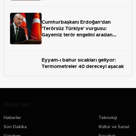
Cumhurbaşkanı Erdoğan'dan
'Terörsüz Türkiye' vurgusu:
Gayemiz terör engelini aradan
çekip almaktır
Eyyam-ı bahur sıcakları geliyor:
Termometreler 40 dereceyi aşacak
Haberler
Haberler
Teknoloji
Son Dakika
Kültür ve Sanat
Gündem
Seyahat