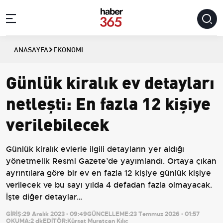
ANASAYFA
EKONOMI
Günlük kiralık ev detayları
netleşti: En fazla 12 kişiye
verilebilecek
Günlük kiralık evlerle ilgili detayların yer aldığı
yönetmelik Resmi Gazete’de yayımlandı. Ortaya çıkan
ayrıntılara göre bir ev en fazla 12 kişiye günlük kişiye
verilecek ve bu sayı yılda 4 defadan fazla olmayacak.
İşte diğer detaylar…
GİRİŞ:
29 Aralık 2023 - 09:49
GÜNCELLEME:
23 Temmuz 2026 - 01:57
OKUMA:
2 dk
EDİTÖR:
Kürşat Muratcan Kılıç