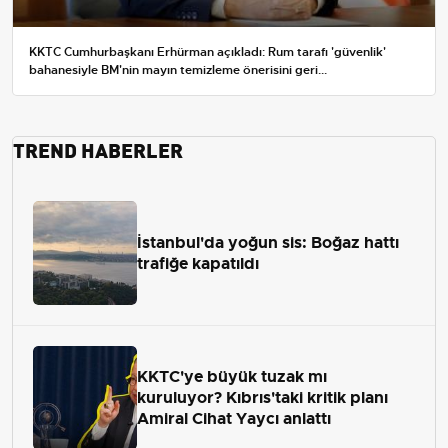
KKTC Cumhurbaşkanı Erhürman açıkladı: Rum tarafı 'güvenlik'
bahanesiyle BM'nin mayın temizleme önerisini geri...
TREND HABERLER
İstanbul'da yoğun sis: Boğaz hattı
trafiğe kapatıldı
KKTC'ye büyük tuzak mı
kuruluyor? Kıbrıs'taki kritik planı
Amiral Cihat Yaycı anlattı