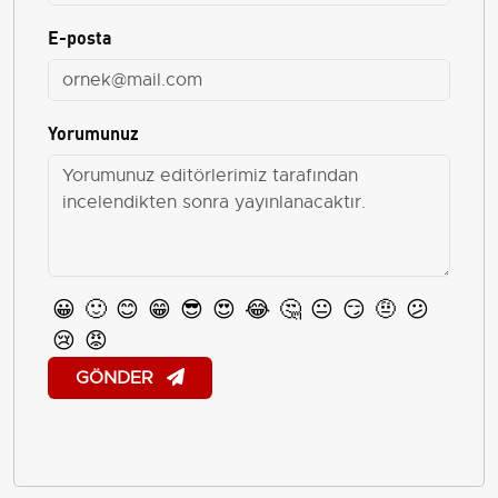
E-posta
Yorumunuz
😀
🙂
😊
😁
😎
😍
😂
🤔
😐
😏
🤨
😕
😢
😡
GÖNDER