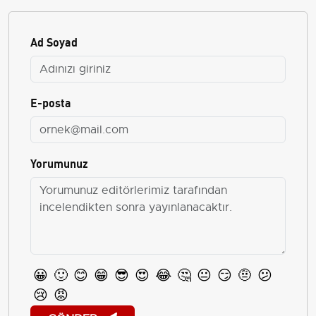
Ad Soyad
E-posta
Yorumunuz
😀
🙂
😊
😁
😎
😍
😂
🤔
😐
😏
🤨
😕
😢
😡