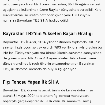
üst düzey yetkili katıldı. Törenin ardından, S5 İHA eğitim ve test
uçuşlarında kullanılmak üzere Baykar bünyesine devredildi. Kara
Kuvvetleri’ne ise üretim hattından çıkan yeni T510 kuyruk
numaralı Bayraktar TB2 SİHA hediye edildi.
Bayraktar TB2’nin Yükselen Başarı Grafiği
Bayraktar TB2 İHA'lar, 2014 yılından itibaren toplamda 900 bin
saatten fazla uçuş gerçekleştirdi. %93 yerlilik oranıyla üretilen bu
İHA'lar, Türkiye'nin yanı sıra birçok ülkenin savunma sanayisinde
de görev alıyor. NATO ve AB üyesi ülkeler dâhil olmak üzere
dünya genelinde birçok ülkenin envanterine giren Bayraktar
TB2, uluslararası arenada da büyük ilgi görüyor.
Fıçı Tonosu Yapan İlk SİHA
Bayraktar TB2, dünya havacılık tarihinde bir ilke daha imza
atarak 31 Mayıs 2024'te otonom fıçı tonosu manevrasını
başarıyla gerçekleştiren ilk SİHA oldu. Bu manevra, savaş