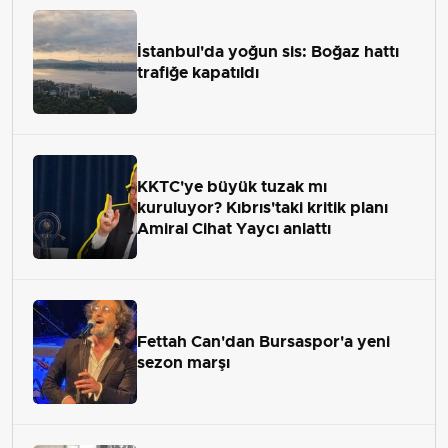
İstanbul'da yoğun sis: Boğaz hattı
trafiğe kapatıldı
KKTC'ye büyük tuzak mı
kuruluyor? Kıbrıs'taki kritik planı
Amiral Cihat Yaycı anlattı
Fettah Can'dan Bursaspor'a yeni
sezon marşı