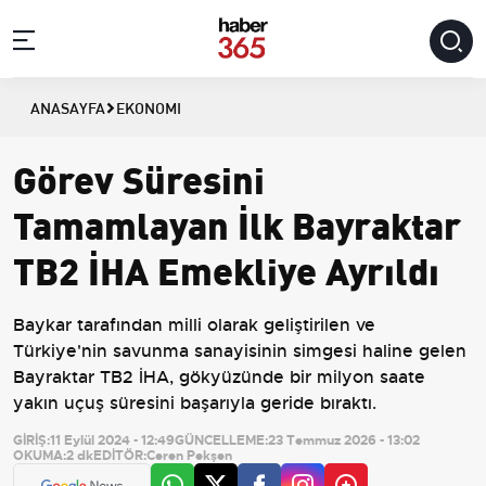
ANASAYFA
EKONOMI
Görev Süresini
Tamamlayan İlk Bayraktar
TB2 İHA Emekliye Ayrıldı
Baykar tarafından milli olarak geliştirilen ve
Türkiye'nin savunma sanayisinin simgesi haline gelen
Bayraktar TB2 İHA, gökyüzünde bir milyon saate
yakın uçuş süresini başarıyla geride bıraktı.
GİRİŞ:
11 Eylül 2024 - 12:49
GÜNCELLEME:
23 Temmuz 2026 - 13:02
OKUMA:
2 dk
EDİTÖR:
Ceren Pekşen