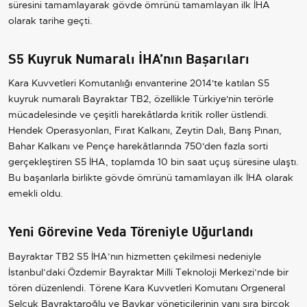
süresini tamamlayarak gövde ömrünü tamamlayan ilk İHA
olarak tarihe geçti.
S5 Kuyruk Numaralı İHA’nın Başarıları
Kara Kuvvetleri Komutanlığı envanterine 2014'te katılan S5
kuyruk numaralı Bayraktar TB2, özellikle
Türkiye
'nin terörle
mücadelesinde ve çeşitli harekâtlarda kritik roller üstlendi.
Hendek Operasyonları, Fırat Kalkanı, Zeytin Dalı, Barış Pınarı,
Bahar Kalkanı ve Pençe harekâtlarında 750'den fazla sorti
gerçekleştiren S5 İHA, toplamda 10 bin saat uçuş süresine ulaştı.
Bu başarılarla birlikte gövde ömrünü tamamlayan ilk İHA olarak
emekli oldu.
Yeni Görevine Veda Töreniyle Uğurlandı
Bayraktar TB2 S5 İHA’nın hizmetten çekilmesi nedeniyle
İstanbul
’daki Özdemir Bayraktar Milli Teknoloji Merkezi’nde bir
tören düzenlendi. Törene Kara Kuvvetleri Komutanı Orgeneral
Selçuk Bayraktaroğlu ve Baykar yöneticilerinin yanı sıra birçok